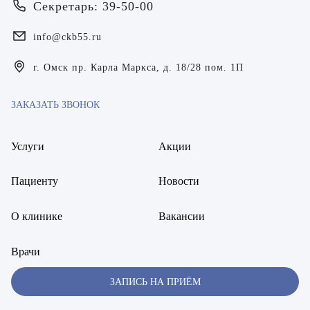
Билер Янина Ариановна
Секретарь: 39-50-00
Богаевская Марина Викторовна
info@ckb55.ru
Брецер Светлана Александровна
г. Омск пр. Карла Маркса, д. 18/28 пом. 1П
Бурмистров Аркадий Валерьевич
ЗАКАЗАТЬ ЗВОНОК
Буряк Полина Николаевна
Услуги
Акции
Бухвалов Александр Анатольевич
Вакуленчик Николай Сергеевич
Пациенту
Новости
Варфоломеева Елена Александровна
О клинике
Вакансии
Васильченко Тимур Михайлович
Врачи
Винникова Кристина Юрьевна
ЗАПИСЬ НА ПРИЁМ
Воробьёва Евгения Валерьевна