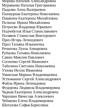
Морова Наталия Александровна
Муравьева Наталья Григорьевна
Падалко Анна Валерьевна
Пахмурная Екатерина Николаевна
Пашкина Екатерина Михайловна
Пелипас Ирина Михайловна
Петросян Владимир Юрьевич
Подчебутов Илья Станиславович
Поляков Станислав Викторович
Приз Игорь Леонидович
Приз Татьяна Ильинична
Речапова Луиза Анваровна
Рубцова Татьяна Николаевна
Савин Максим Павлович
Сосненко Сергей Иванович
Таболина Светлана Николаевна
Узлова Нелли Ивановна
Уманская Марина Владимировна
Устюжанин Сергей Александрович
Файль Ирина Леонидовна
Федорова Людмила Владимировна
Чадная Екатерина Александровна
Чарушин Вячеслав Алексеевич
Чебакова Елена Владимировна
Шаталова Софья Борисовна