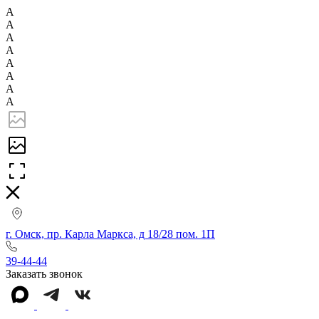
А
А
А
А
А
А
А
А
г. Омск, пр. Карла Маркса, д 18/28 пом. 1П
39-44-44
Заказать звонок