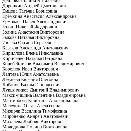
Дейлова Полина Витальевна
Доронкин Андрей Дмитриевич
Емцова Татьяна Борисовна
Еремкина Анастасия Александровна
Ермолаев Павел Александрович
Золин Николай Федорович
Золина Анастасия Викторовна
Зыкова Наталья Викторовна
Ивлева Оксана Сергеевна
Казаков Александр Анатольевич
Кириллова Елена Николаевна
Кириченко Наталья Петровна
Коробейников Владимир Владимирович
Королюк Иван Викторович
Лаптева Юлия Анатольевна
Лежнева Евгения Олеговна
Лобанов Вадим Геннадьевич
Лукьянчиков Дмитрий Владимирович
Максимишина Валентина Владимировна
Мартиросян Кристина Андраниковна
Мелехина Ольга Алексеевна
Мизиряк Василина Тимофеевна
Мироненко Андрей Анатольевич
Михалева Любовь Викторовна
Молодцова Полина Викторовна