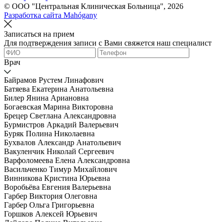
© OOO "Центральная Клиническая Больница", 2026
Разработка сайта Mahógany
Записаться на прием
Для подтверждения записи с Вами свяжется наш специалист
Врач
Байрамов Рустем Линафович
Батяева Екатерина Анатольевна
Билер Янина Ариановна
Богаевская Марина Викторовна
Брецер Светлана Александровна
Бурмистров Аркадий Валерьевич
Буряк Полина Николаевна
Бухвалов Александр Анатольевич
Вакуленчик Николай Сергеевич
Варфоломеева Елена Александровна
Васильченко Тимур Михайлович
Винникова Кристина Юрьевна
Воробьёва Евгения Валерьевна
Гарбер Виктория Олеговна
Гарбер Ольга Григорьевна
Горшков Алексей Юрьевич