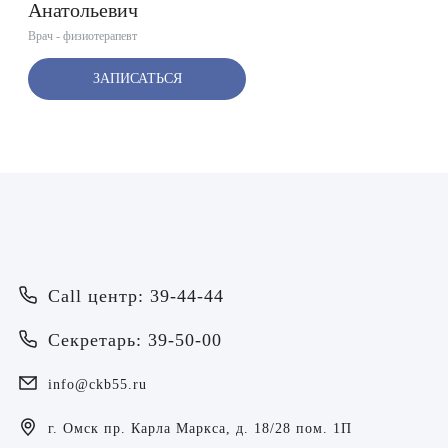
Анатольевич
Врач - физиотерапевт
ЗАПИСАТЬСЯ
Врач
Call центр: 39-44-44
Байрамов Рустем Линафович
ОТПРАВИТЬ
Секретарь: 39-50-00
ОТПРАВИТЬ
Я даю согласие на
обработку персональных данных
Батяева Екатерина Анатольевна
Я даю согласие на
обработку персональных данных
info@ckb55.ru
Билер Янина Ариановна
г. Омск пр. Карла Маркса, д. 18/28 пом. 1П
Богаевская Марина Викторовна