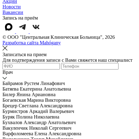
Акции
Новости
Вакансии
Запись на приём
© OOO "Центральная Клиническая Больница", 2026
Разработка сайта Mahógany
Записаться на прием
Для подтверждения записи с Вами свяжется наш специалист
Врач
Байрамов Рустем Линафович
Батяева Екатерина Анатольевна
Билер Янина Ариановна
Богаевская Марина Викторовна
Брецер Светлана Александровна
Бурмистров Аркадий Валерьевич
Буряк Полина Николаевна
Бухвалов Александр Анатольевич
Вакуленчик Николай Сергеевич
Варфоломеева Елена Александровна