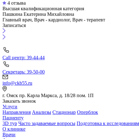
4 отзыва
Высшая квалификационная категория
Пашкина Екатерина Михайловна
Главный врач, Врач - кардиолог, Врач - терапевт
Записаться
Call центр: 39-44-44
Секретарь: 39-50-00
info@ckb55.ru
г. Омск пр. Карла Маркса, д. 18/28 пом. 1П
Заказать звонок
Услуги
Направления
Анализы
Стационар
Оперблок
Пациенту
3D тур
Часто задаваемые вопросы
Подготовка к исследованиям
О клинике
Врачи