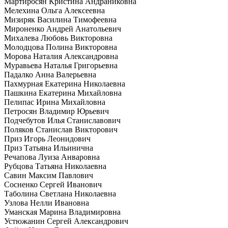
Мартиросян Кристина Андраниковна
Мелехина Ольга Алексеевна
Мизиряк Василина Тимофеевна
Мироненко Андрей Анатольевич
Михалева Любовь Викторовна
Молодцова Полина Викторовна
Морова Наталия Александровна
Муравьева Наталья Григорьевна
Падалко Анна Валерьевна
Пахмурная Екатерина Николаевна
Пашкина Екатерина Михайловна
Пелипас Ирина Михайловна
Петросян Владимир Юрьевич
Подчебутов Илья Станиславович
Поляков Станислав Викторович
Приз Игорь Леонидович
Приз Татьяна Ильинична
Речапова Луиза Анваровна
Рубцова Татьяна Николаевна
Савин Максим Павлович
Сосненко Сергей Иванович
Таболина Светлана Николаевна
Узлова Нелли Ивановна
Уманская Марина Владимировна
Устюжанин Сергей Александрович