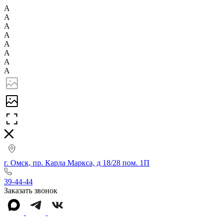
А
А
А
А
А
А
А
А
г. Омск, пр. Карла Маркса, д 18/28 пом. 1П
39-44-44
Заказать звонок