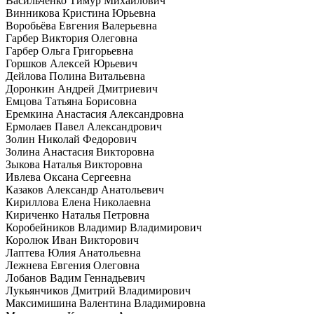
Васильченко Тимур Михайлович
Винникова Кристина Юрьевна
Воробьёва Евгения Валерьевна
Гарбер Виктория Олеговна
Гарбер Ольга Григорьевна
Горшков Алексей Юрьевич
Дейлова Полина Витальевна
Доронкин Андрей Дмитриевич
Емцова Татьяна Борисовна
Еремкина Анастасия Александровна
Ермолаев Павел Александрович
Золин Николай Федорович
Золина Анастасия Викторовна
Зыкова Наталья Викторовна
Ивлева Оксана Сергеевна
Казаков Александр Анатольевич
Кириллова Елена Николаевна
Кириченко Наталья Петровна
Коробейников Владимир Владимирович
Королюк Иван Викторович
Лаптева Юлия Анатольевна
Лежнева Евгения Олеговна
Лобанов Вадим Геннадьевич
Лукьянчиков Дмитрий Владимирович
Максимишина Валентина Владимировна