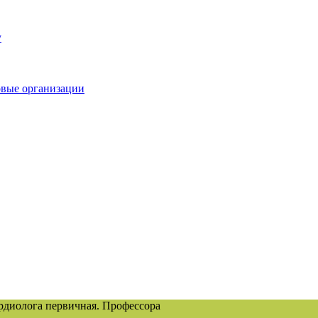
у
овые организации
ардиолога первичная. Профессора