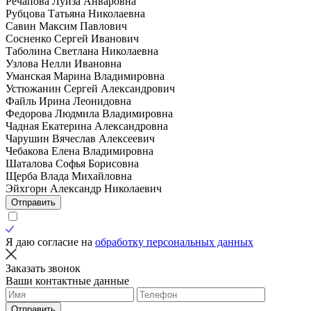
Речапова Луиза Анваровна
Рубцова Татьяна Николаевна
Савин Максим Павлович
Сосненко Сергей Иванович
Таболина Светлана Николаевна
Узлова Нелли Ивановна
Уманская Марина Владимировна
Устюжанин Сергей Александрович
Файль Ирина Леонидовна
Федорова Людмила Владимировна
Чадная Екатерина Александровна
Чарушин Вячеслав Алексеевич
Чебакова Елена Владимировна
Шаталова Софья Борисовна
Щерба Влада Михайловна
Эйхгорн Александр Николаевич
Отправить
Я даю согласие на
обработку персональных данных
Заказать звонок
Ваши контактные данные
Отправить