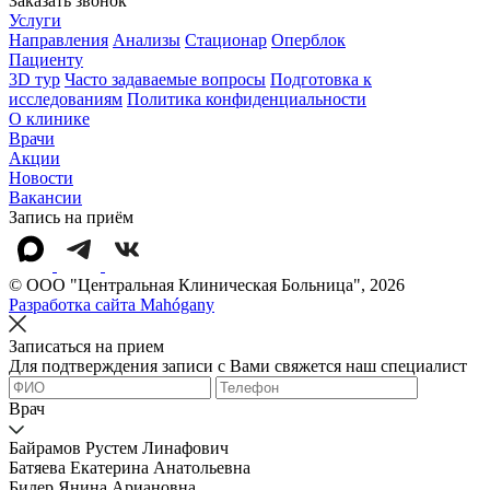
Заказать звонок
Услуги
Направления
Анализы
Стационар
Оперблок
Пациенту
3D тур
Часто задаваемые вопросы
Подготовка к
исследованиям
Политика конфиденциальности
О клинике
Врачи
Акции
Новости
Вакансии
Запись на приём
© OOO "Центральная Клиническая Больница", 2026
Разработка сайта Mahógany
Записаться на прием
Для подтверждения записи с Вами свяжется наш специалист
Врач
Байрамов Рустем Линафович
Батяева Екатерина Анатольевна
Билер Янина Ариановна