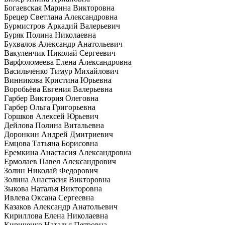
Богаевская Марина Викторовна
Брецер Светлана Александровна
Бурмистров Аркадий Валерьевич
Буряк Полина Николаевна
Бухвалов Александр Анатольевич
Вакуленчик Николай Сергеевич
Варфоломеева Елена Александровна
Васильченко Тимур Михайлович
Винникова Кристина Юрьевна
Воробьёва Евгения Валерьевна
Гарбер Виктория Олеговна
Гарбер Ольга Григорьевна
Горшков Алексей Юрьевич
Дейлова Полина Витальевна
Доронкин Андрей Дмитриевич
Емцова Татьяна Борисовна
Еремкина Анастасия Александровна
Ермолаев Павел Александрович
Золин Николай Федорович
Золина Анастасия Викторовна
Зыкова Наталья Викторовна
Ивлева Оксана Сергеевна
Казаков Александр Анатольевич
Кириллова Елена Николаевна
Кириченко Наталья Петровна