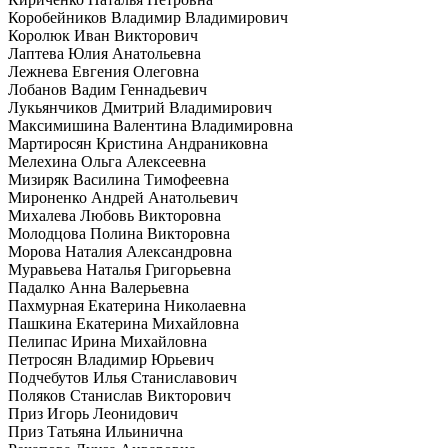
Коробейников Владимир Владимирович
Королюк Иван Викторович
Лаптева Юлия Анатольевна
Лежнева Евгения Олеговна
Лобанов Вадим Геннадьевич
Лукьянчиков Дмитрий Владимирович
Максимишина Валентина Владимировна
Мартиросян Кристина Андраниковна
Мелехина Ольга Алексеевна
Мизиряк Василина Тимофеевна
Мироненко Андрей Анатольевич
Михалева Любовь Викторовна
Молодцова Полина Викторовна
Морова Наталия Александровна
Муравьева Наталья Григорьевна
Падалко Анна Валерьевна
Пахмурная Екатерина Николаевна
Пашкина Екатерина Михайловна
Пелипас Ирина Михайловна
Петросян Владимир Юрьевич
Подчебутов Илья Станиславович
Поляков Станислав Викторович
Приз Игорь Леонидович
Приз Татьяна Ильинична