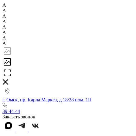
А
А
А
А
А
А
А
А
г. Омск, пр. Карла Маркса, д 18/28 пом. 1П
39-44-44
Заказать звонок