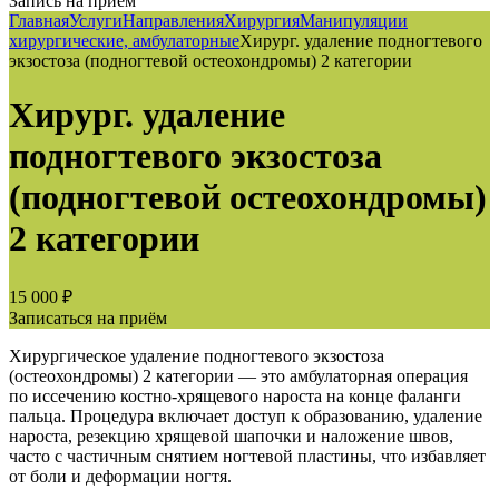
Запись на приём
Главная
Услуги
Направления
Хирургия
Манипуляции
хирургические, амбулаторные
Хирург. удаление подногтевого
экзостоза (подногтевой остеохондромы) 2 категории
Хирург. удаление
подногтевого экзостоза
(подногтевой остеохондромы)
2 категории
15 000 ₽
Записаться на приём
Хирургическое удаление подногтевого экзостоза
(остеохондромы) 2 категории — это амбулаторная операция
по иссечению костно-хрящевого нароста на конце фаланги
пальца. Процедура включает доступ к образованию, удаление
нароста, резекцию хрящевой шапочки и наложение швов,
часто с частичным снятием ногтевой пластины, что избавляет
от боли и деформации ногтя.