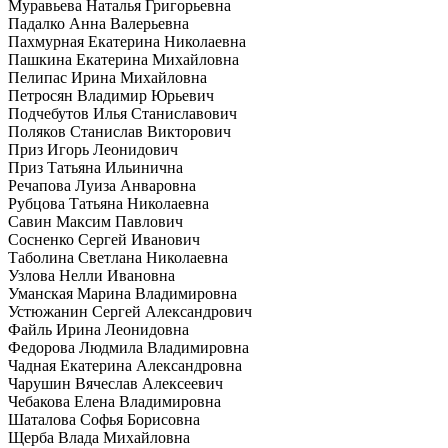
Муравьева Наталья Григорьевна
Падалко Анна Валерьевна
Пахмурная Екатерина Николаевна
Пашкина Екатерина Михайловна
Пелипас Ирина Михайловна
Петросян Владимир Юрьевич
Подчебутов Илья Станиславович
Поляков Станислав Викторович
Приз Игорь Леонидович
Приз Татьяна Ильинична
Речапова Луиза Анваровна
Рубцова Татьяна Николаевна
Савин Максим Павлович
Сосненко Сергей Иванович
Таболина Светлана Николаевна
Узлова Нелли Ивановна
Уманская Марина Владимировна
Устюжанин Сергей Александрович
Файль Ирина Леонидовна
Федорова Людмила Владимировна
Чадная Екатерина Александровна
Чарушин Вячеслав Алексеевич
Чебакова Елена Владимировна
Шаталова Софья Борисовна
Щерба Влада Михайловна