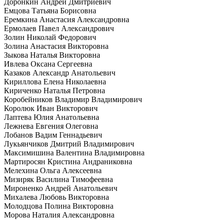
Доронкин Андрей Дмитриевич
Емцова Татьяна Борисовна
Еремкина Анастасия Александровна
Ермолаев Павел Александрович
Золин Николай Федорович
Золина Анастасия Викторовна
Зыкова Наталья Викторовна
Ивлева Оксана Сергеевна
Казаков Александр Анатольевич
Кириллова Елена Николаевна
Кириченко Наталья Петровна
Коробейников Владимир Владимирович
Королюк Иван Викторович
Лаптева Юлия Анатольевна
Лежнева Евгения Олеговна
Лобанов Вадим Геннадьевич
Лукьянчиков Дмитрий Владимирович
Максимишина Валентина Владимировна
Мартиросян Кристина Андраниковна
Мелехина Ольга Алексеевна
Мизиряк Василина Тимофеевна
Мироненко Андрей Анатольевич
Михалева Любовь Викторовна
Молодцова Полина Викторовна
Морова Наталия Александровна