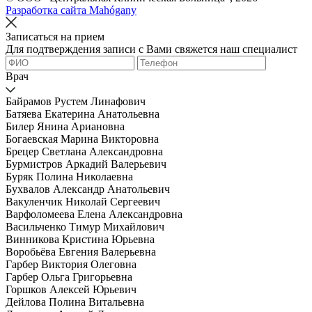
Разработка сайта Mahógany
Записаться на прием
Для подтверждения записи с Вами свяжется наш специалист
Врач
Байрамов Рустем Линафович
Батяева Екатерина Анатольевна
Билер Янина Ариановна
Богаевская Марина Викторовна
Брецер Светлана Александровна
Бурмистров Аркадий Валерьевич
Буряк Полина Николаевна
Бухвалов Александр Анатольевич
Вакуленчик Николай Сергеевич
Варфоломеева Елена Александровна
Васильченко Тимур Михайлович
Винникова Кристина Юрьевна
Воробьёва Евгения Валерьевна
Гарбер Виктория Олеговна
Гарбер Ольга Григорьевна
Горшков Алексей Юрьевич
Дейлова Полина Витальевна