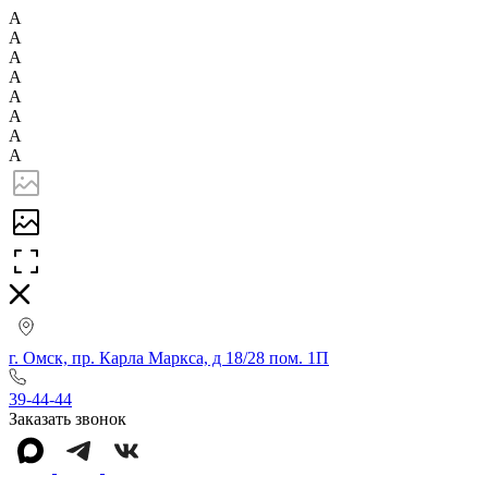
А
А
А
А
А
А
А
А
г. Омск, пр. Карла Маркса, д 18/28 пом. 1П
39-44-44
Заказать звонок