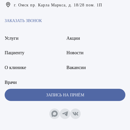
Богаевская Марина Викторовна
г. Омск пр. Карла Маркса, д. 18/28 пом. 1П
Брецер Светлана Александровна
ЗАКАЗАТЬ ЗВОНОК
Бурмистров Аркадий Валерьевич
Услуги
Акции
Буряк Полина Николаевна
Бухвалов Александр Анатольевич
Пациенту
Новости
Вакуленчик Николай Сергеевич
О клинике
Вакансии
Варфоломеева Елена Александровна
Врачи
Васильченко Тимур Михайлович
ЗАПИСЬ НА ПРИЁМ
Винникова Кристина Юрьевна
Воробьёва Евгения Валерьевна
Гарбер Виктория Олеговна