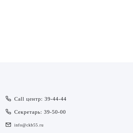
Уманская Марина
Владимировна
Медицинская сестра по массажу
ЗАПИСАТЬСЯ
Врач
Байрамов Рустем Линафович
ОТПРАВИТЬ
Call центр: 39-44-44
ОТПРАВИТЬ
Я даю согласие на
обработку персональных данных
Батяева Екатерина Анатольевна
Секретарь: 39-50-00
Я даю согласие на
обработку персональных данных
Билер Янина Ариановна
info@ckb55.ru