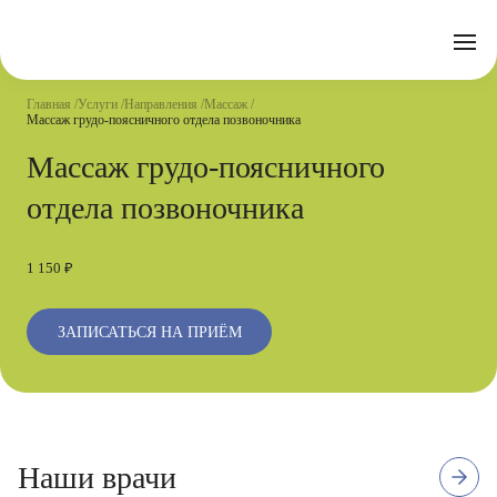
Отзывы
Часто задаваемые вопросы
Документы
Акции
Подготовка к исследованиям
Реквизиты
Главная
Услуги
Направления
Массаж
Новости
Массаж грудо-поясничного отдела позвоночника
Страховые организации
Письмо директору
Массаж грудо-поясничного
Услуги
отдела позвоночника
Направления
Контакты
1 150 ₽
Анализы
Стационар
ЗАПИСАТЬСЯ НА ПРИЁМ
Оперблок
3
Высшая квалификационная
Наши врачи
отзыва
категория