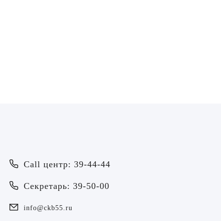
Уманская Марина
Владимировна
Медицинская сестра по массажу
ЗАПИСАТЬСЯ
Врач
Байрамов Рустем Линафович
ОТПРАВИТЬ
Call центр: 39-44-44
ОТПРАВИТЬ
Я даю согласие на
обработку персональных данных
Батяева Екатерина Анатольевна
Секретарь: 39-50-00
Я даю согласие на
обработку персональных данных
Билер Янина Ариановна
info@ckb55.ru