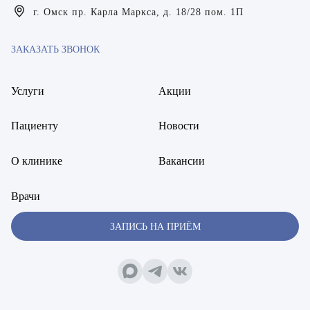
Богаевская Марина Викторовна
г. Омск пр. Карла Маркса, д. 18/28 пом. 1П
Брецер Светлана Александровна
ЗАКАЗАТЬ ЗВОНОК
Бурмистров Аркадий Валерьевич
Услуги
Акции
Буряк Полина Николаевна
Бухвалов Александр Анатольевич
Пациенту
Новости
Вакуленчик Николай Сергеевич
О клинике
Вакансии
Варфоломеева Елена Александровна
Врачи
Васильченко Тимур Михайлович
ЗАПИСЬ НА ПРИЁМ
Винникова Кристина Юрьевна
Воробьёва Евгения Валерьевна
Гарбер Виктория Олеговна