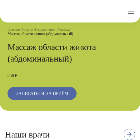
Отзывы
Часто задаваемые вопросы
Документы
Акции
Подготовка к исследованиям
Реквизиты
Главная
Услуги
Направления
Массаж
Новости
Массаж области живота (абдоминальный)
Страховые организации
Письмо директору
Массаж области живота
Услуги
(абдоминальный)
Направления
Контакты
950 ₽
Анализы
Стационар
ЗАПИСАТЬСЯ НА ПРИЁМ
Оперблок
3
Высшая квалификационная
Наши врачи
отзыва
категория