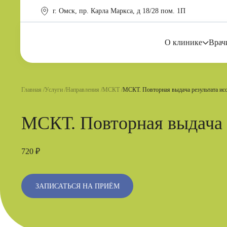
г. Омск, пр. Карла Маркса, д 18/28 пом. 1П
О клинике
Врач
Главная
Услуги
Направления
МСКТ
МСКТ. Повторная выдача результата исс
МСКТ. Повторная выдача р
720 ₽
ЗАПИСАТЬСЯ НА ПРИЁМ