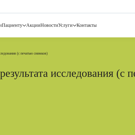
и
Пациенту
Акции
Новости
Услуги
Контакты
ледования (с печатью снимков)
езультата исследования (с п