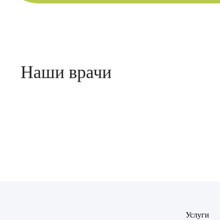
Наши врачи
1 отзыв
Высшая квалификационная категория
Стаж с 2014 г.
Билер Янина Ариановна
Гарбер Вик
Врач - рентгенолог
Врач - рентгеноло
Врач
Байрам
ОТПР
Батяева
ОТПР
Билер 
Богаев
Услуги