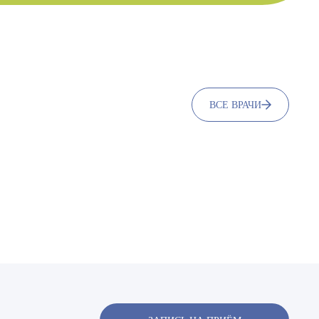
ВСЕ ВРАЧИ
Стаж с 2017 г.
Поляков Станислав Викторович
Врач - рентгенолог
х
х