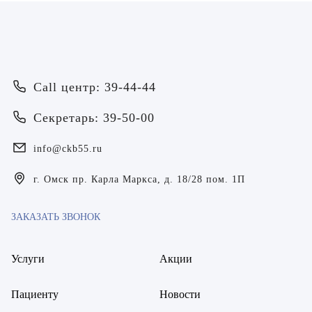
Call центр: 39-44-44
Секретарь: 39-50-00
Врач
info@ckb55.ru
Байрамов Рустем Линафович
ОТПРАВИТЬ
ОТПРАВИТЬ
г. Омск пр. Карла Маркса, д. 18/28 пом. 1П
Я даю согласие на
обработку персональных данных
Батяева Екатерина Анатольевна
Я даю согласие на
обработку персональных данных
Билер Янина Ариановна
ЗАКАЗАТЬ ЗВОНОК
Богаевская Марина Викторовна
Услуги
Акции
Брецер Светлана Александровна
Пациенту
Новости
Бурмистров Аркадий Валерьевич