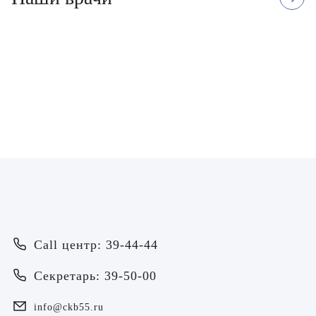
Варфоломеева Елена
Александровна
Врач - колопроктолог, Лечебное дело
ЗАПИСАТЬСЯ
Врач
Байрамов Рустем Линафович
ОТПРАВИТЬ
Call центр: 39-44-44
ОТПРАВИТЬ
Я даю согласие на
обработку персональных данных
Батяева Екатерина Анатольевна
Секретарь: 39-50-00
Я даю согласие на
обработку персональных данных
Билер Янина Ариановна
info@ckb55.ru