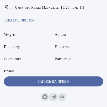
Богаевская Марина Викторовна
г. Омск пр. Карла Маркса, д. 18/28 пом. 1П
Брецер Светлана Александровна
ЗАКАЗАТЬ ЗВОНОК
Бурмистров Аркадий Валерьевич
Буряк Полина Николаевна
Услуги
Акции
Бухвалов Александр Анатольевич
Пациенту
Новости
Вакуленчик Николай Сергеевич
О клинике
Вакансии
Варфоломеева Елена Александровна
Врачи
Васильченко Тимур Михайлович
ЗАПИСЬ НА ПРИЁМ
Винникова Кристина Юрьевна
Воробьёва Евгения Валерьевна
Гарбер Виктория Олеговна