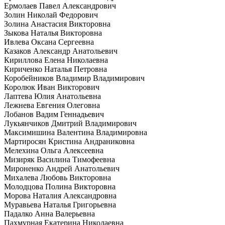
Ермолаев Павел Александрович
Золин Николай Федорович
Золина Анастасия Викторовна
Зыкова Наталья Викторовна
Ивлева Оксана Сергеевна
Казаков Александр Анатольевич
Кириллова Елена Николаевна
Кириченко Наталья Петровна
Коробейников Владимир Владимирович
Королюк Иван Викторович
Лаптева Юлия Анатольевна
Лежнева Евгения Олеговна
Лобанов Вадим Геннадьевич
Лукьянчиков Дмитрий Владимирович
Максимишина Валентина Владимировна
Мартиросян Кристина Андраниковна
Мелехина Ольга Алексеевна
Мизиряк Василина Тимофеевна
Мироненко Андрей Анатольевич
Михалева Любовь Викторовна
Молодцова Полина Викторовна
Морова Наталия Александровна
Муравьева Наталья Григорьевна
Падалко Анна Валерьевна
Пахмурная Екатерина Николаевна