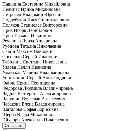
Пашкина Екатерина Михайловна
Пелипас Ирина Михайловна
Петросян Владимир Юрьевич
Подчебутов Илья Станиславович
Поляков Станислав Викторович
Приз Игорь Леонидович
Приз Татьяна Ильинична
Речапова Луиза Анваровна
Рубцова Татьяна Николаевна
Савин Максим Павлович
Сосненко Сергей Иванович
Таболина Светлана Николаевна
Узлова Нелли Ивановна
Уманская Марина Владимировна
Устюжанин Сергей Александрович
Файль Ирина Леонидовна
Федорова Людмила Владимировна
Чадная Екатерина Александровна
Чарушин Вячеслав Алексеевич
Чебакова Елена Владимировна
Шаталова Софья Борисовна
Щерба Влада Михайловна
Эйхгорн Александр Николаевич
Отправить