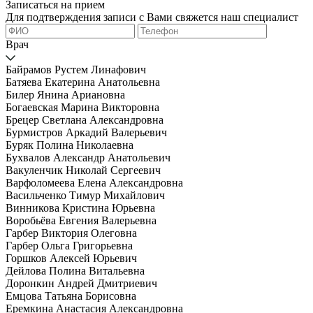
Записаться на прием
Для подтверждения записи с Вами свяжется наш специалист
Врач
Байрамов Рустем Линафович
Батяева Екатерина Анатольевна
Билер Янина Ариановна
Богаевская Марина Викторовна
Брецер Светлана Александровна
Бурмистров Аркадий Валерьевич
Буряк Полина Николаевна
Бухвалов Александр Анатольевич
Вакуленчик Николай Сергеевич
Варфоломеева Елена Александровна
Васильченко Тимур Михайлович
Винникова Кристина Юрьевна
Воробьёва Евгения Валерьевна
Гарбер Виктория Олеговна
Гарбер Ольга Григорьевна
Горшков Алексей Юрьевич
Дейлова Полина Витальевна
Доронкин Андрей Дмитриевич
Емцова Татьяна Борисовна
Еремкина Анастасия Александровна