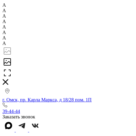
А
А
А
А
А
А
А
А
г. Омск, пр. Карла Маркса, д 18/28 пом. 1П
39-44-44
Заказать звонок