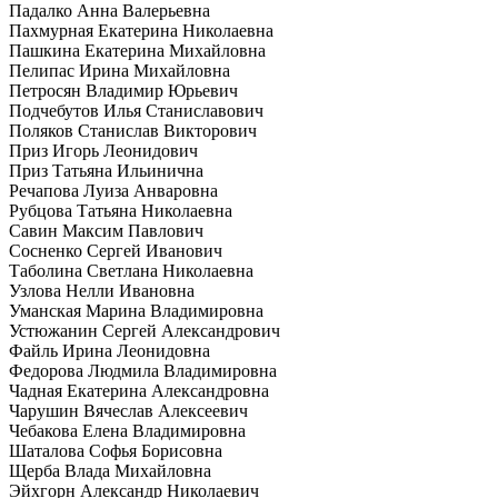
Падалко Анна Валерьевна
Пахмурная Екатерина Николаевна
Пашкина Екатерина Михайловна
Пелипас Ирина Михайловна
Петросян Владимир Юрьевич
Подчебутов Илья Станиславович
Поляков Станислав Викторович
Приз Игорь Леонидович
Приз Татьяна Ильинична
Речапова Луиза Анваровна
Рубцова Татьяна Николаевна
Савин Максим Павлович
Сосненко Сергей Иванович
Таболина Светлана Николаевна
Узлова Нелли Ивановна
Уманская Марина Владимировна
Устюжанин Сергей Александрович
Файль Ирина Леонидовна
Федорова Людмила Владимировна
Чадная Екатерина Александровна
Чарушин Вячеслав Алексеевич
Чебакова Елена Владимировна
Шаталова Софья Борисовна
Щерба Влада Михайловна
Эйхгорн Александр Николаевич