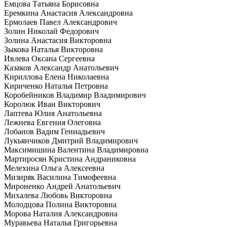
Емцова Татьяна Борисовна
Еремкина Анастасия Александровна
Ермолаев Павел Александрович
Золин Николай Федорович
Золина Анастасия Викторовна
Зыкова Наталья Викторовна
Ивлева Оксана Сергеевна
Казаков Александр Анатольевич
Кириллова Елена Николаевна
Кириченко Наталья Петровна
Коробейников Владимир Владимирович
Королюк Иван Викторович
Лаптева Юлия Анатольевна
Лежнева Евгения Олеговна
Лобанов Вадим Геннадьевич
Лукьянчиков Дмитрий Владимирович
Максимишина Валентина Владимировна
Мартиросян Кристина Андраниковна
Мелехина Ольга Алексеевна
Мизиряк Василина Тимофеевна
Мироненко Андрей Анатольевич
Михалева Любовь Викторовна
Молодцова Полина Викторовна
Морова Наталия Александровна
Муравьева Наталья Григорьевна