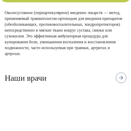
Околосуставное (периартикулярное) введение лекарств — метод,
применяемый травматологом-ортопедом для введения препаратов
(обезболивающих, противовоспалительных, хондропротекторов)
непосредственно в мягкие ткани вокруг сустава, связки или
сухожилия. Это эффективная амбулаторная процедура для
купирования боли, уменьшения воспаления и восстановления
подвижности, часто используемая при травмах, артритах и
артрозах.
Наши врачи
7 отзывов
Стаж с 2006 г.
Коробейников Владимир
Владимирович
Врач - хирург, Лечебное дело, Врач -
травматолог - ортопед, Подолог
ЗАПИСАТЬСЯ
Врач