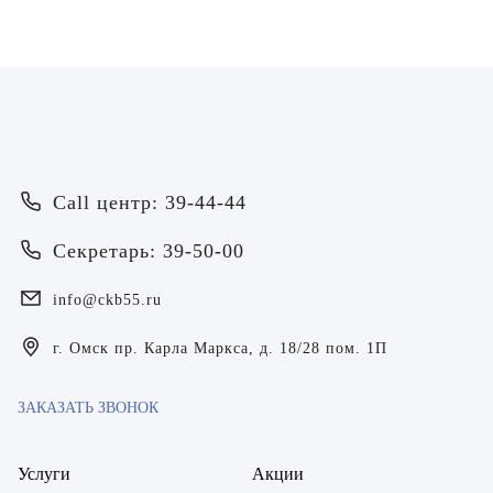
Байрамов Рустем Линафович
ОТПРАВИТЬ
ОТПРАВИТЬ
Я даю согласие на
обработку персональных данных
Батяева Екатерина Анатольевна
Я даю согласие на
обработку персональных данных
Билер Янина Ариановна
Богаевская Марина Викторовна
Call центр: 39-44-44
Брецер Светлана Александровна
Секретарь: 39-50-00
Бурмистров Аркадий Валерьевич
info@ckb55.ru
Буряк Полина Николаевна
г. Омск пр. Карла Маркса, д. 18/28 пом. 1П
Бухвалов Александр Анатольевич
Вакуленчик Николай Сергеевич
ЗАКАЗАТЬ ЗВОНОК
Варфоломеева Елена Александровна
Услуги
Акции