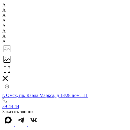
А
А
А
А
А
А
А
А
г. Омск, пр. Карла Маркса, д 18/28 пом. 1П
39-44-44
Заказать звонок