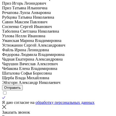
Приз Игорь Леонидович
Приз Татьяна Ильинична
Речапова Луиза Анваровна
Рубцова Татьяна Николаевна
Савин Максим Павлович
Сосненко Сергей Иванович
Таболина Светлана Николаевна
Узлова Нелли Ивановна
Уманская Марина Владимировна
Устюжанин Сергей Александрович
Файль Ирина Леонидовна
Федорова Людмила Владимировна
Чадная Екатерина Александровна
Чарушин Вячеслав Алексеевич
Чебакова Елена Владимировна
Шаталова Софья Борисовна
Щерба Влада Михайловна
Эйхгорн Александр Николаевич
Отправить
Я даю согласие на
обработку персональных данных
Заказать звонок