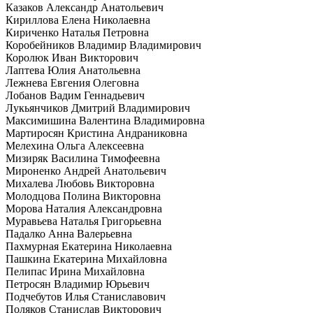
Казаков Александр Анатольевич
Кириллова Елена Николаевна
Кириченко Наталья Петровна
Коробейников Владимир Владимирович
Королюк Иван Викторович
Лаптева Юлия Анатольевна
Лежнева Евгения Олеговна
Лобанов Вадим Геннадьевич
Лукьянчиков Дмитрий Владимирович
Максимишина Валентина Владимировна
Мартиросян Кристина Андраниковна
Мелехина Ольга Алексеевна
Мизиряк Василина Тимофеевна
Мироненко Андрей Анатольевич
Михалева Любовь Викторовна
Молодцова Полина Викторовна
Морова Наталия Александровна
Муравьева Наталья Григорьевна
Падалко Анна Валерьевна
Пахмурная Екатерина Николаевна
Пашкина Екатерина Михайловна
Пелипас Ирина Михайловна
Петросян Владимир Юрьевич
Подчебутов Илья Станиславович
Поляков Станислав Викторович