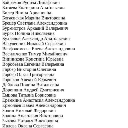
Байрамов Рустем Линафович
Батяева Екатерина Анатольевна
Билер Янина Ариановна
Богаевская Марина Викторовна
Брецер Светлана Александровна
Бурмистров Аркадий Валерьевич
Буряк Полина Николаевна
Бухвалов Александр Анатольевич
Вакуленчик Николай Сергеевич
Варфоломеева Елена Александровна
Васильченко Тимур Михайлович
Винникова Кристина Юрьевна
Воробьёва Евгения Валерьевна
Гарбер Виктория Олеговна
Гарбер Ольга Григорьевна
Горшков Алексей Юрьевич
Дейлова Полина Витальевна
Доронкин Андрей Дмитриевич
Емцова Татьяна Борисовна
Еремкина Анастасия Александровна
Ермолаев Павел Александрович
Золин Николай Федорович
Золина Анастасия Викторовна
Зыкова Наталья Викторовна
Ивлева Оксана Сергеевна