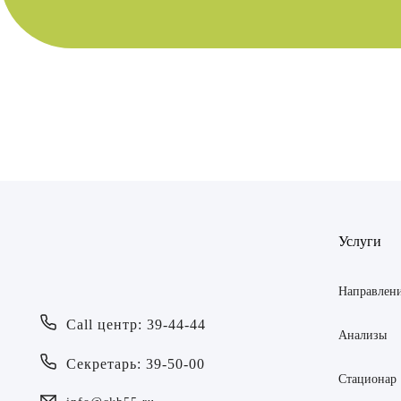
Врач
Байрам
ОТПР
Батяева
Услуги
ОТПР
Билер 
Направлен
Богаев
Call центр: 39-44-44
Анализы
Брецер
Секретарь: 39-50-00
Стационар
Бурмис