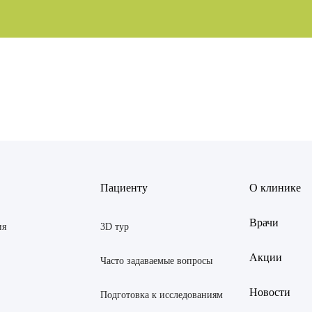
ов Рустем Линафович
АВИТЬ
Я даю согласие на
обработку персональных данны
 Екатерина Анатольевна
Пациенту
О клинике
АВИТЬ
Я даю согласие на
обработку персональных данны
Янина Ариановна
Врачи
ия
3D тур
ская Марина Викторовна
Акции
Часто задаваемые вопросы
 Светлана Александровна
Новости
Подготовка к исследованиям
тров Аркадий Валерьевич