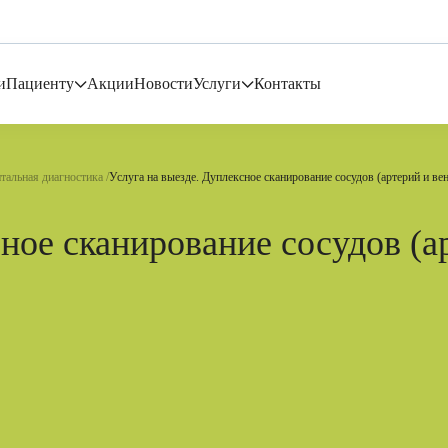
и
Пациенту
Акции
Новости
Услуги
Контакты
тальная диагностика
Услуга на выезде. Дуплексное сканирование сосудов (артерий и ве
сное сканирование сосудов (а