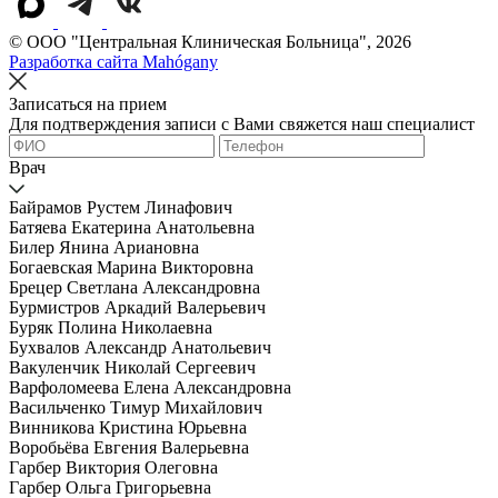
© OOO "Центральная Клиническая Больница", 2026
Разработка сайта Mahógany
Записаться на прием
Для подтверждения записи с Вами свяжется наш специалист
Врач
Байрамов Рустем Линафович
Батяева Екатерина Анатольевна
Билер Янина Ариановна
Богаевская Марина Викторовна
Брецер Светлана Александровна
Бурмистров Аркадий Валерьевич
Буряк Полина Николаевна
Бухвалов Александр Анатольевич
Вакуленчик Николай Сергеевич
Варфоломеева Елена Александровна
Васильченко Тимур Михайлович
Винникова Кристина Юрьевна
Воробьёва Евгения Валерьевна
Гарбер Виктория Олеговна
Гарбер Ольга Григорьевна