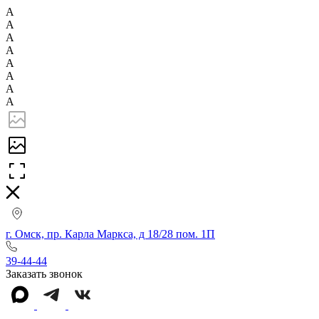
А
А
А
А
А
А
А
А
г. Омск, пр. Карла Маркса, д 18/28 пом. 1П
39-44-44
Заказать звонок