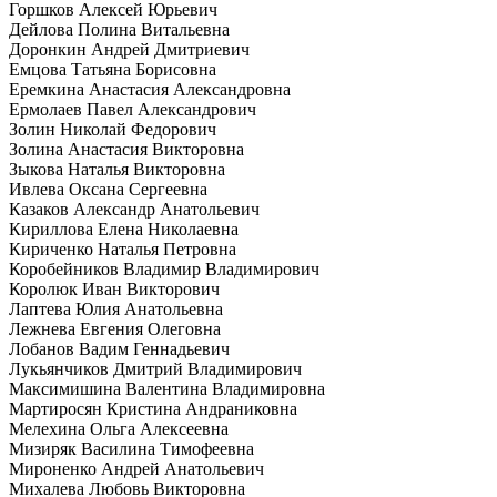
Горшков Алексей Юрьевич
Дейлова Полина Витальевна
Доронкин Андрей Дмитриевич
Емцова Татьяна Борисовна
Еремкина Анастасия Александровна
Ермолаев Павел Александрович
Золин Николай Федорович
Золина Анастасия Викторовна
Зыкова Наталья Викторовна
Ивлева Оксана Сергеевна
Казаков Александр Анатольевич
Кириллова Елена Николаевна
Кириченко Наталья Петровна
Коробейников Владимир Владимирович
Королюк Иван Викторович
Лаптева Юлия Анатольевна
Лежнева Евгения Олеговна
Лобанов Вадим Геннадьевич
Лукьянчиков Дмитрий Владимирович
Максимишина Валентина Владимировна
Мартиросян Кристина Андраниковна
Мелехина Ольга Алексеевна
Мизиряк Василина Тимофеевна
Мироненко Андрей Анатольевич
Михалева Любовь Викторовна