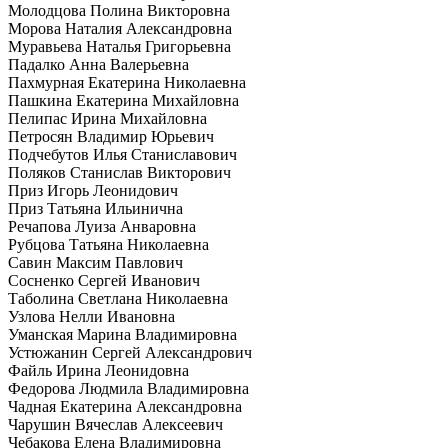
Молодцова Полина Викторовна
Морова Наталия Александровна
Муравьева Наталья Григорьевна
Падалко Анна Валерьевна
Пахмурная Екатерина Николаевна
Пашкина Екатерина Михайловна
Пелипас Ирина Михайловна
Петросян Владимир Юрьевич
Подчебутов Илья Станиславович
Поляков Станислав Викторович
Приз Игорь Леонидович
Приз Татьяна Ильинична
Речапова Луиза Анваровна
Рубцова Татьяна Николаевна
Савин Максим Павлович
Сосненко Сергей Иванович
Таболина Светлана Николаевна
Узлова Нелли Ивановна
Уманская Марина Владимировна
Устюжанин Сергей Александрович
Файль Ирина Леонидовна
Федорова Людмила Владимировна
Чадная Екатерина Александровна
Чарушин Вячеслав Алексеевич
Чебакова Елена Владимировна