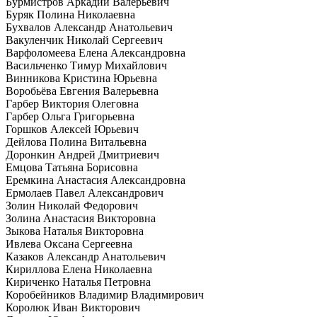
Бурмистров Аркадий Валерьевич
Буряк Полина Николаевна
Бухвалов Александр Анатольевич
Вакуленчик Николай Сергеевич
Варфоломеева Елена Александровна
Васильченко Тимур Михайлович
Винникова Кристина Юрьевна
Воробьёва Евгения Валерьевна
Гарбер Виктория Олеговна
Гарбер Ольга Григорьевна
Горшков Алексей Юрьевич
Дейлова Полина Витальевна
Доронкин Андрей Дмитриевич
Емцова Татьяна Борисовна
Еремкина Анастасия Александровна
Ермолаев Павел Александрович
Золин Николай Федорович
Золина Анастасия Викторовна
Зыкова Наталья Викторовна
Ивлева Оксана Сергеевна
Казаков Александр Анатольевич
Кириллова Елена Николаевна
Кириченко Наталья Петровна
Коробейников Владимир Владимирович
Королюк Иван Викторович