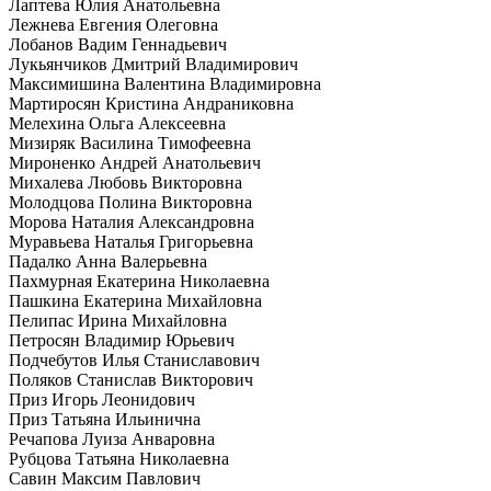
Лаптева Юлия Анатольевна
Лежнева Евгения Олеговна
Лобанов Вадим Геннадьевич
Лукьянчиков Дмитрий Владимирович
Максимишина Валентина Владимировна
Мартиросян Кристина Андраниковна
Мелехина Ольга Алексеевна
Мизиряк Василина Тимофеевна
Мироненко Андрей Анатольевич
Михалева Любовь Викторовна
Молодцова Полина Викторовна
Морова Наталия Александровна
Муравьева Наталья Григорьевна
Падалко Анна Валерьевна
Пахмурная Екатерина Николаевна
Пашкина Екатерина Михайловна
Пелипас Ирина Михайловна
Петросян Владимир Юрьевич
Подчебутов Илья Станиславович
Поляков Станислав Викторович
Приз Игорь Леонидович
Приз Татьяна Ильинична
Речапова Луиза Анваровна
Рубцова Татьяна Николаевна
Савин Максим Павлович