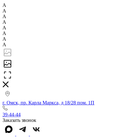
А
А
А
А
А
А
А
А
г. Омск, пр. Карла Маркса, д 18/28 пом. 1П
39-44-44
Заказать звонок