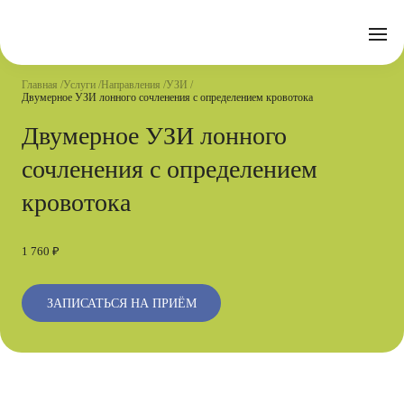
Отзывы
Часто задаваемые вопросы
Документы
Акции
Подготовка к исследованиям
Реквизиты
Главная
Услуги
Направления
УЗИ
Новости
Двумерное УЗИ лонного сочленения с определением кровотока
Страховые организации
Письмо директору
Двумерное УЗИ лонного
Услуги
сочленения с определением
Направления
кровотока
Контакты
Анализы
1 760 ₽
Стационар
Оперблок
ЗАПИСАТЬСЯ НА ПРИЁМ