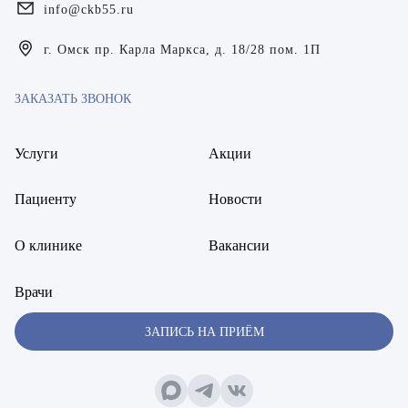
info@ckb55.ru
Богаевская Марина Викторовна
г. Омск пр. Карла Маркса, д. 18/28 пом. 1П
Брецер Светлана Александровна
ЗАКАЗАТЬ ЗВОНОК
Бурмистров Аркадий Валерьевич
Буряк Полина Николаевна
Услуги
Акции
Бухвалов Александр Анатольевич
Пациенту
Новости
Вакуленчик Николай Сергеевич
О клинике
Вакансии
Варфоломеева Елена Александровна
Врачи
Васильченко Тимур Михайлович
ЗАПИСЬ НА ПРИЁМ
Винникова Кристина Юрьевна
Воробьёва Евгения Валерьевна