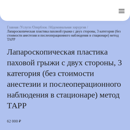
Отзывы
Часто задаваемые вопросы
Документы
Акции
Подготовка к исследованиям
Реквизиты
Главная
Услуги
Оперблок
Абдоминальная хирургия
Новости
Лапароскопическая пластика паховой грыжи с двух стороны, 3 категория (без
Страховые организации
Письмо директору
стоимости анестезии и послеоперационного наблюдения в стационаре) метод
ТАРР
Услуги
Лапароскопическая пластика
паховой грыжи с двух стороны, 3
Направления
Контакты
категория (без стоимости
Анализы
анестезии и послеоперационного
Стационар
наблюдения в стационаре) метод
Оперблок
ТАРР
62 000 ₽