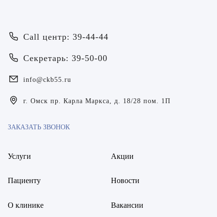
ОТПРАВИТЬ
Я даю согласие на
обработку персональных данных
Батяева Екатерина Анатольевна
Я даю согласие на
обработку персональных данных
Билер Янина Ариановна
Call центр: 39-44-44
Богаевская Марина Викторовна
Секретарь: 39-50-00
Брецер Светлана Александровна
info@ckb55.ru
Бурмистров Аркадий Валерьевич
г. Омск пр. Карла Маркса, д. 18/28 пом. 1П
Буряк Полина Николаевна
ЗАКАЗАТЬ ЗВОНОК
Бухвалов Александр Анатольевич
Вакуленчик Николай Сергеевич
Услуги
Акции
Варфоломеева Елена Александровна
Пациенту
Новости
Васильченко Тимур Михайлович
О клинике
Вакансии
Винникова Кристина Юрьевна