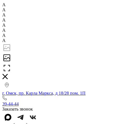
А
А
А
А
А
А
А
А
г. Омск, пр. Карла Маркса, д 18/28 пом. 1П
39-44-44
Заказать звонок