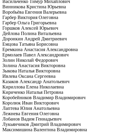
Васильченко Тимур Михайлович
Винникова Кристина Юрьевна
Воробьёва Евгения Валерьевна
Гарбер Виктория Олеговна
Гарбер Ольга Григорьевна
Горшков Алексей Юрьевич
Дейлова Полина Витальевна
Доронкин Андрей Дмитриевич
Емцова Татьяна Борисовна
Еремкина Анастасия Александровна
Ермолаев Павел Александрович
Золин Николай Федорович
Золина Анастасия Викторовна
Зыкова Наталья Викторовна
Ивлева Оксана Сергеевна
Казаков Александр Анатольевич
Кириллова Елена Николаевна
Кириченко Наталья Петровна
Коробейников Владимир Владимирович
Королюк Иван Викторович
Лаптева Юлия Анатольевна
Лежнева Евгения Олеговна
Лобанов Вадим Геннадьевич
Лукьянчиков Дмитрий Владимирович
Максимишина Валентина Владимировна