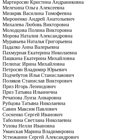
Мартиросян Кристина Андраниковна
Мелехина Ольга Алексеевна
Мизиряк Василина Тимофеевна
Мироненко Андрей Анатольевич
Михалева Любовь Викторовна
Молодцова Полина Викторовна
Морова Наталия Александровна
Муравьева Наталья Григорьевна
Падалко Анна Валерьевна
Пахмурная Екатерина Николаевна
Пашкина Екатерина Михайловна
Пелипас Ирина Михайловна
Петросян Владимир Юрьевич
Подчебутов Илья Станиславович
Поляков Станислав Викторович
Приз Игорь Леонидович
Приз Татьяна Ильинична
Речапова Луиза Анваровна
Рубцова Татьяна Николаевна
Савин Максим Павлович
Сосненко Сергей Иванович
Таболина Светлана Николаевна
Узлова Нелли Ивановна
Уманская Марина Владимировна
Устюжанин Сергей Александрович