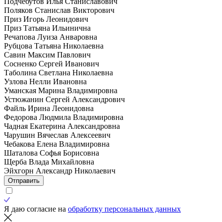
Подчебутов Илья Станиславович
Поляков Станислав Викторович
Приз Игорь Леонидович
Приз Татьяна Ильинична
Речапова Луиза Анваровна
Рубцова Татьяна Николаевна
Савин Максим Павлович
Сосненко Сергей Иванович
Таболина Светлана Николаевна
Узлова Нелли Ивановна
Уманская Марина Владимировна
Устюжанин Сергей Александрович
Файль Ирина Леонидовна
Федорова Людмила Владимировна
Чадная Екатерина Александровна
Чарушин Вячеслав Алексеевич
Чебакова Елена Владимировна
Шаталова Софья Борисовна
Щерба Влада Михайловна
Эйхгорн Александр Николаевич
Отправить
Я даю согласие на
обработку персональных данных