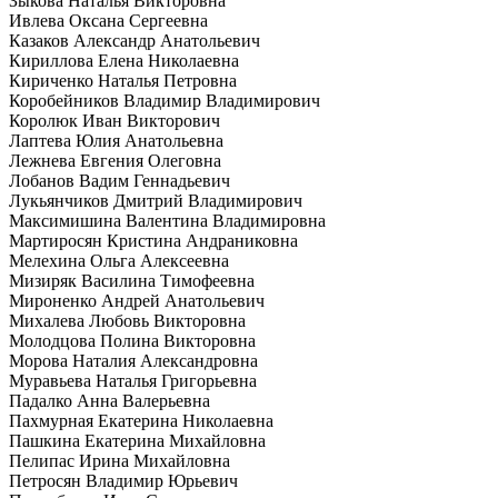
Зыкова Наталья Викторовна
Ивлева Оксана Сергеевна
Казаков Александр Анатольевич
Кириллова Елена Николаевна
Кириченко Наталья Петровна
Коробейников Владимир Владимирович
Королюк Иван Викторович
Лаптева Юлия Анатольевна
Лежнева Евгения Олеговна
Лобанов Вадим Геннадьевич
Лукьянчиков Дмитрий Владимирович
Максимишина Валентина Владимировна
Мартиросян Кристина Андраниковна
Мелехина Ольга Алексеевна
Мизиряк Василина Тимофеевна
Мироненко Андрей Анатольевич
Михалева Любовь Викторовна
Молодцова Полина Викторовна
Морова Наталия Александровна
Муравьева Наталья Григорьевна
Падалко Анна Валерьевна
Пахмурная Екатерина Николаевна
Пашкина Екатерина Михайловна
Пелипас Ирина Михайловна
Петросян Владимир Юрьевич