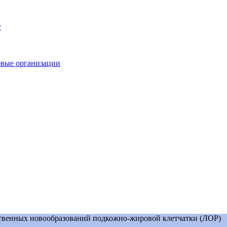
у
овые организации
твенных новообразований подкожно-жировой клетчатки (ЛОР)