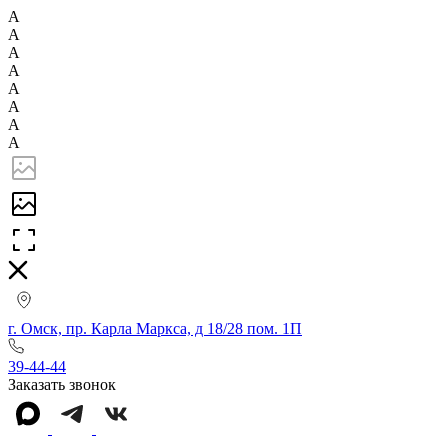
А
А
А
А
А
А
А
А
г. Омск, пр. Карла Маркса, д 18/28 пом. 1П
39-44-44
Заказать звонок