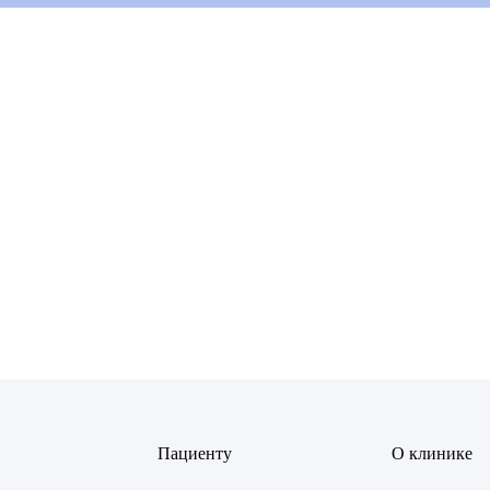
ов Рустем Линафович
АВИТЬ
Я даю согласие на
обработку персональных данны
 Екатерина Анатольевна
АВИТЬ
Я даю согласие на
обработку персональных данны
Янина Ариановна
Пациенту
О клинике
ская Марина Викторовна