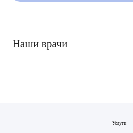
Наши врачи
2 отзыва
Доктор медицинских наук
Лобанов Вадим Геннадьевич
Врач - пластический хирург
Врач
Байрам
ОТПР
Батяева
ОТПР
Билер 
Услуги
Богаев