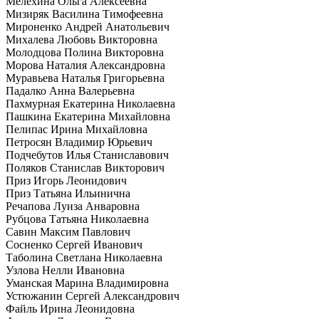
Мелехина Ольга Алексеевна
Мизиряк Василина Тимофеевна
Мироненко Андрей Анатольевич
Михалева Любовь Викторовна
Молодцова Полина Викторовна
Морова Наталия Александровна
Муравьева Наталья Григорьевна
Падалко Анна Валерьевна
Пахмурная Екатерина Николаевна
Пашкина Екатерина Михайловна
Пелипас Ирина Михайловна
Петросян Владимир Юрьевич
Подчебутов Илья Станиславович
Поляков Станислав Викторович
Приз Игорь Леонидович
Приз Татьяна Ильинична
Речапова Луиза Анваровна
Рубцова Татьяна Николаевна
Савин Максим Павлович
Сосненко Сергей Иванович
Таболина Светлана Николаевна
Узлова Нелли Ивановна
Уманская Марина Владимировна
Устюжанин Сергей Александрович
Файль Ирина Леонидовна