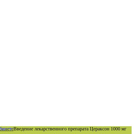
бинете
Введение лекарственного препарата Цераксон 1000 мг