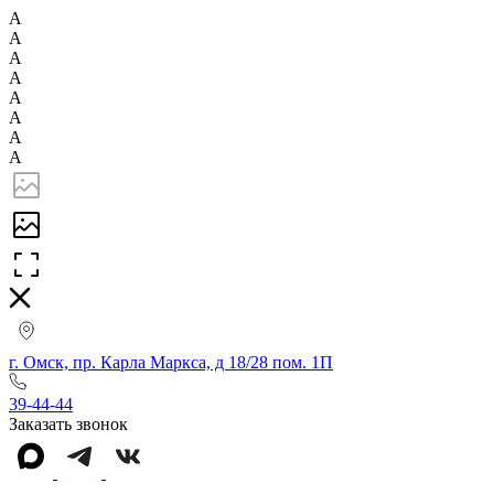
А
А
А
А
А
А
А
А
г. Омск, пр. Карла Маркса, д 18/28 пом. 1П
39-44-44
Заказать звонок