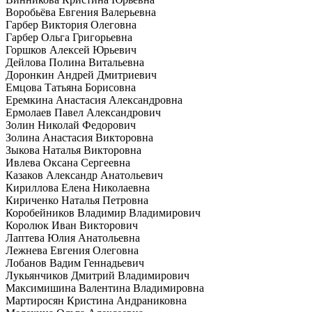
Воробьёва Евгения Валерьевна
Гарбер Виктория Олеговна
Гарбер Ольга Григорьевна
Горшков Алексей Юрьевич
Дейлова Полина Витальевна
Доронкин Андрей Дмитриевич
Емцова Татьяна Борисовна
Еремкина Анастасия Александровна
Ермолаев Павел Александрович
Золин Николай Федорович
Золина Анастасия Викторовна
Зыкова Наталья Викторовна
Ивлева Оксана Сергеевна
Казаков Александр Анатольевич
Кириллова Елена Николаевна
Кириченко Наталья Петровна
Коробейников Владимир Владимирович
Королюк Иван Викторович
Лаптева Юлия Анатольевна
Лежнева Евгения Олеговна
Лобанов Вадим Геннадьевич
Лукьянчиков Дмитрий Владимирович
Максимишина Валентина Владимировна
Мартиросян Кристина Андраниковна