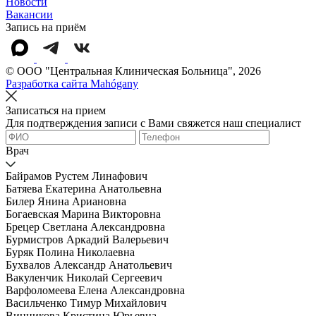
Новости
Вакансии
Запись на приём
© OOO "Центральная Клиническая Больница", 2026
Разработка сайта Mahógany
Записаться на прием
Для подтверждения записи с Вами свяжется наш специалист
Врач
Байрамов Рустем Линафович
Батяева Екатерина Анатольевна
Билер Янина Ариановна
Богаевская Марина Викторовна
Брецер Светлана Александровна
Бурмистров Аркадий Валерьевич
Буряк Полина Николаевна
Бухвалов Александр Анатольевич
Вакуленчик Николай Сергеевич
Варфоломеева Елена Александровна
Васильченко Тимур Михайлович
Винникова Кристина Юрьевна