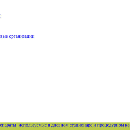
у
овые организации
епараты ,используемые в дневном стационаре и процедурном ка