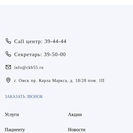
Call центр: 39-44-44
Врач
Секретарь: 39-50-00
Байрамов Рустем Линафович
info@ckb55.ru
ОТПРАВИТЬ
ОТПРАВИТЬ
Я даю согласие на
обработку персональных данных
Батяева Екатерина Анатольевна
г. Омск пр. Карла Маркса, д. 18/28 пом. 1П
Я даю согласие на
обработку персональных данных
Билер Янина Ариановна
ЗАКАЗАТЬ ЗВОНОК
Богаевская Марина Викторовна
Услуги
Акции
Брецер Светлана Александровна
Пациенту
Новости
Бурмистров Аркадий Валерьевич