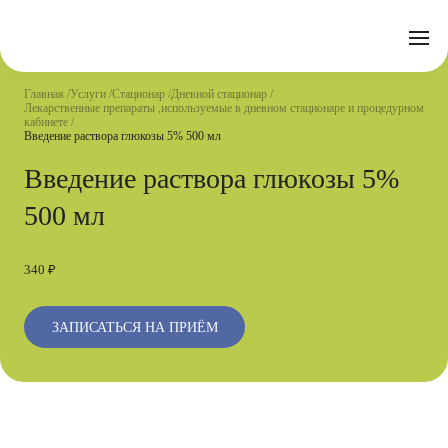
Отзывы
Часто задаваемые вопросы
Документы
Акции
Подготовка к исследованиям
Реквизиты
Главная
Услуги
Стационар
Дневной стационар
Новости
Лекарственные препараты ,используемые в дневном стационаре и процедурном
Страховые организации
Письмо директору
кабинете
Введение раствора глюкозы 5% 500 мл
Услуги
Введение раствора глюкозы 5%
500 мл
Направления
Контакты
Анализы
340 ₽
Стационар
ЗАПИСАТЬСЯ НА ПРИЁМ
Оперблок