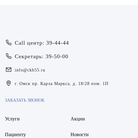
Call центр: 39-44-44
Врач
Секретарь: 39-50-00
Байрамов Рустем Линафович
info@ckb55.ru
ОТПРАВИТЬ
ОТПРАВИТЬ
Я даю согласие на
обработку персональных данных
Батяева Екатерина Анатольевна
г. Омск пр. Карла Маркса, д. 18/28 пом. 1П
Я даю согласие на
обработку персональных данных
Билер Янина Ариановна
ЗАКАЗАТЬ ЗВОНОК
Богаевская Марина Викторовна
Услуги
Акции
Брецер Светлана Александровна
Пациенту
Новости
Бурмистров Аркадий Валерьевич