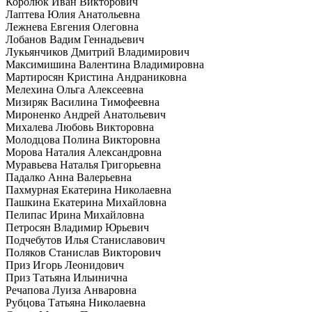
Королюк Иван Викторович
Лаптева Юлия Анатольевна
Лежнева Евгения Олеговна
Лобанов Вадим Геннадьевич
Лукьянчиков Дмитрий Владимирович
Максимишина Валентина Владимировна
Мартиросян Кристина Андраниковна
Мелехина Ольга Алексеевна
Мизиряк Василина Тимофеевна
Мироненко Андрей Анатольевич
Михалева Любовь Викторовна
Молодцова Полина Викторовна
Морова Наталия Александровна
Муравьева Наталья Григорьевна
Падалко Анна Валерьевна
Пахмурная Екатерина Николаевна
Пашкина Екатерина Михайловна
Пелипас Ирина Михайловна
Петросян Владимир Юрьевич
Подчебутов Илья Станиславович
Поляков Станислав Викторович
Приз Игорь Леонидович
Приз Татьяна Ильинична
Речапова Луиза Анваровна
Рубцова Татьяна Николаевна