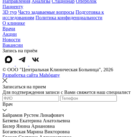
Направления
Анализы
Стационар
Оперблок
Пациенту
3D тур
Часто задаваемые вопросы
Подготовка к
исследованиям
Политика конфиденциальности
О клинике
Врачи
Акции
Новости
Вакансии
Запись на приём
© OOO "Центральная Клиническая Больница", 2026
Разработка сайта Mahógany
Записаться на прием
Для подтверждения записи с Вами свяжется наш специалист
Врач
Байрамов Рустем Линафович
Батяева Екатерина Анатольевна
Билер Янина Ариановна
Богаевская Марина Викторовна