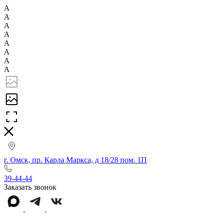
А
А
А
А
А
А
А
А
г. Омск, пр. Карла Маркса, д 18/28 пом. 1П
39-44-44
Заказать звонок