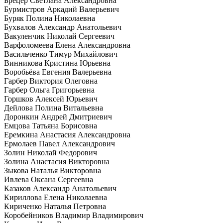
Брецер Светлана Александровна
Бурмистров Аркадий Валерьевич
Буряк Полина Николаевна
Бухвалов Александр Анатольевич
Вакуленчик Николай Сергеевич
Варфоломеева Елена Александровна
Васильченко Тимур Михайлович
Винникова Кристина Юрьевна
Воробьёва Евгения Валерьевна
Гарбер Виктория Олеговна
Гарбер Ольга Григорьевна
Горшков Алексей Юрьевич
Дейлова Полина Витальевна
Доронкин Андрей Дмитриевич
Емцова Татьяна Борисовна
Еремкина Анастасия Александровна
Ермолаев Павел Александрович
Золин Николай Федорович
Золина Анастасия Викторовна
Зыкова Наталья Викторовна
Ивлева Оксана Сергеевна
Казаков Александр Анатольевич
Кириллова Елена Николаевна
Кириченко Наталья Петровна
Коробейников Владимир Владимирович