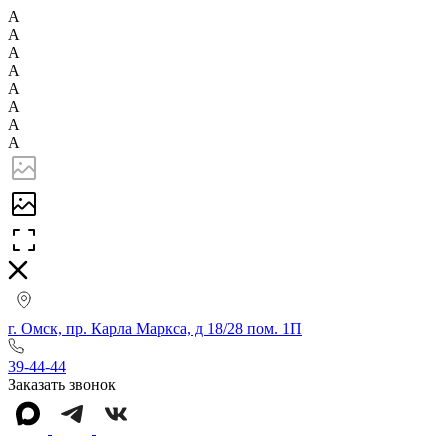
А
А
А
А
А
А
А
А
г. Омск, пр. Карла Маркса, д 18/28 пом. 1П
39-44-44
Заказать звонок