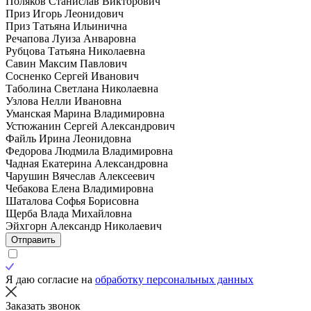
Поляков Станислав Викторович
Приз Игорь Леонидович
Приз Татьяна Ильинична
Речапова Луиза Анваровна
Рубцова Татьяна Николаевна
Савин Максим Павлович
Сосненко Сергей Иванович
Таболина Светлана Николаевна
Узлова Нелли Ивановна
Уманская Марина Владимировна
Устюжанин Сергей Александрович
Файль Ирина Леонидовна
Федорова Людмила Владимировна
Чадная Екатерина Александровна
Чарушин Вячеслав Алексеевич
Чебакова Елена Владимировна
Шаталова Софья Борисовна
Щерба Влада Михайловна
Эйхгорн Александр Николаевич
Отправить
Я даю согласие на
обработку персональных данных
Заказать звонок