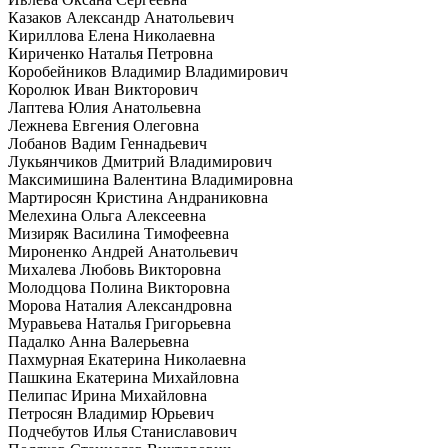
Казаков Александр Анатольевич
Кириллова Елена Николаевна
Кириченко Наталья Петровна
Коробейников Владимир Владимирович
Королюк Иван Викторович
Лаптева Юлия Анатольевна
Лежнева Евгения Олеговна
Лобанов Вадим Геннадьевич
Лукьянчиков Дмитрий Владимирович
Максимишина Валентина Владимировна
Мартиросян Кристина Андраниковна
Мелехина Ольга Алексеевна
Мизиряк Василина Тимофеевна
Мироненко Андрей Анатольевич
Михалева Любовь Викторовна
Молодцова Полина Викторовна
Морова Наталия Александровна
Муравьева Наталья Григорьевна
Падалко Анна Валерьевна
Пахмурная Екатерина Николаевна
Пашкина Екатерина Михайловна
Пелипас Ирина Михайловна
Петросян Владимир Юрьевич
Подчебутов Илья Станиславович