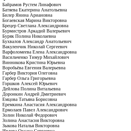
Байрамов Рустем Линафович
Батяева Екатерина Анатольевна
Билер Янина Ариановна
Богаевская Марина Викторовна
Брецер Светлана Александровна
Бурмистров Аркадий Валерьевич
Буряк Полина Николаевна
Бухвалов Александр Анатольевич
Вакуленчик Николай Сергеевич
Варфоломеева Елена Александровна
Васильченко Тимур Михайлович
Винникова Кристина Юрьевна
Воробьёва Евгения Валерьевна
Гарбер Виктория Олеговна
Гарбер Ольга Григорьевна
Горшков Алексей Юрьевич
Дейлова Полина Витальевна
Доронкин Андрей Дмитриевич
Емцова Татьяна Борисовна
Еремкина Анастасия Александровна
Ермолаев Павел Александрович
Золин Николай Федорович
Золина Анастасия Викторовна
Зыкова Наталья Викторовна
Ивлева Оксана Сергеевна