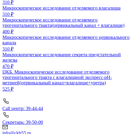
310 ₽
Микроскопическое исследование отделяемого влагалища
310 ₽
Микроскопическое исследование отделяемого
урогенитального тракта(цервикальный канал + влагалище)
400 ₽
Микроскопическое исследование отделяемого цервикального
канала
310 ₽
Микроскопическое исследование секрета предстательной
железы
470 ₽
ЦКБ. Микроскопическое исследование отделяемого
урогенитального тракта с влагалищной экспресс-pH-
метрией(цервикальный канал+влагалище+уретра)
525 ₽
Call центр: 39-44-44
Секретарь: 39-50-00
info@ckb55.ru