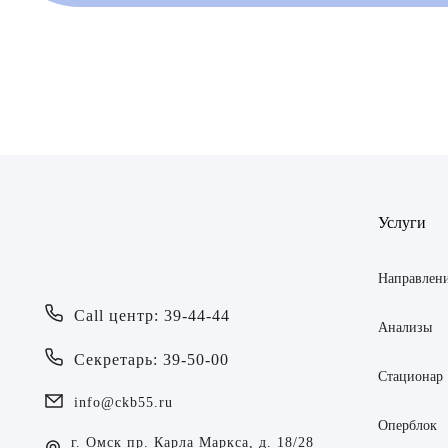
Врач
Байрам
ОТПР
Услуги
Батяева
ОТПР
Билер 
Направлен
Call центр: 39-44-44
Богаев
Анализы
Секретарь: 39-50-00
Брецер
Стационар
info@ckb55.ru
Бурмис
Оперблок
г. Омск пр. Карла Маркса, д. 18/28