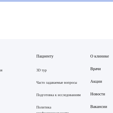
ов Рустем Линафович
АВИТЬ
Я даю согласие на
обработку персональных данны
Пациенту
О клинике
 Екатерина Анатольевна
АВИТЬ
Я даю согласие на
обработку персональных данны
Врачи
Янина Ариановна
ия
3D тур
ская Марина Викторовна
Акции
Часто задаваемые вопросы
 Светлана Александровна
Новости
Подготовка к исследованиям
тров Аркадий Валерьевич
Вакансии
Политика