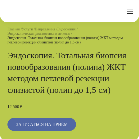
Отзывы
Часто задаваемые вопросы
Документы
Акции
Подготовка к исследованиям
Реквизиты
Главная
Услуги
Направления
Эндоскопия
Новости
Эндоскопическая диагностика и лечение
Страховые организации
Письмо директору
Эндоскопия. Тотальная биопсия новообразования (полипа) ЖКТ методом
петлевой резекции слизистой (полип до 1,5 см)
Услуги
Эндоскопия. Тотальная биопсия
новообразования (полипа) ЖКТ
Направления
Контакты
методом петлевой резекции
Анализы
слизистой (полип до 1,5 см)
Стационар
Оперблок
12 500 ₽
ЗАПИСАТЬСЯ НА ПРИЁМ