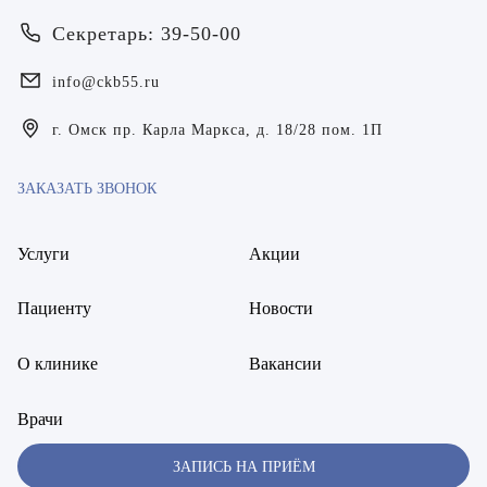
Билер Янина Ариановна
Секретарь: 39-50-00
Богаевская Марина Викторовна
info@ckb55.ru
Брецер Светлана Александровна
г. Омск пр. Карла Маркса, д. 18/28 пом. 1П
Бурмистров Аркадий Валерьевич
ЗАКАЗАТЬ ЗВОНОК
Буряк Полина Николаевна
Бухвалов Александр Анатольевич
Услуги
Акции
Вакуленчик Николай Сергеевич
Пациенту
Новости
Варфоломеева Елена Александровна
О клинике
Вакансии
Васильченко Тимур Михайлович
Врачи
Винникова Кристина Юрьевна
ЗАПИСЬ НА ПРИЁМ
Воробьёва Евгения Валерьевна