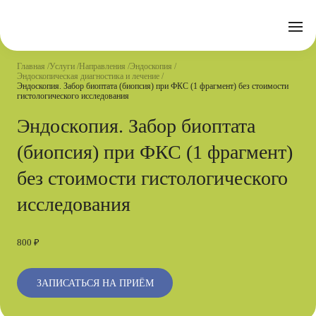
Отзывы
Часто задаваемые вопросы
Документы
Акции
Подготовка к исследованиям
Реквизиты
Главная
Услуги
Направления
Эндоскопия
Новости
Эндоскопическая диагностика и лечение
Страховые организации
Письмо директору
Эндоскопия. Забор биоптата (биопсия) при ФКС (1 фрагмент) без стоимости
гистологического исследования
Услуги
Эндоскопия. Забор биоптата
(биопсия) при ФКС (1 фрагмент)
Направления
Контакты
без стоимости гистологического
Анализы
исследования
Стационар
Оперблок
800 ₽
ЗАПИСАТЬСЯ НА ПРИЁМ