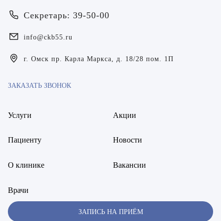
Билер Янина Ариановна
Секретарь: 39-50-00
Богаевская Марина Викторовна
info@ckb55.ru
Брецер Светлана Александровна
г. Омск пр. Карла Маркса, д. 18/28 пом. 1П
Бурмистров Аркадий Валерьевич
ЗАКАЗАТЬ ЗВОНОК
Буряк Полина Николаевна
Бухвалов Александр Анатольевич
Услуги
Акции
Вакуленчик Николай Сергеевич
Пациенту
Новости
Варфоломеева Елена Александровна
О клинике
Вакансии
Васильченко Тимур Михайлович
Врачи
Винникова Кристина Юрьевна
ЗАПИСЬ НА ПРИЁМ
Воробьёва Евгения Валерьевна