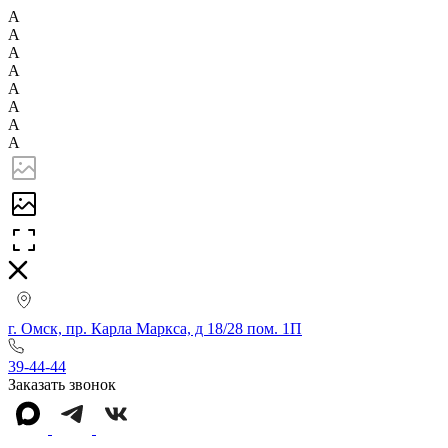
А
А
А
А
А
А
А
А
г. Омск, пр. Карла Маркса, д 18/28 пом. 1П
39-44-44
Заказать звонок