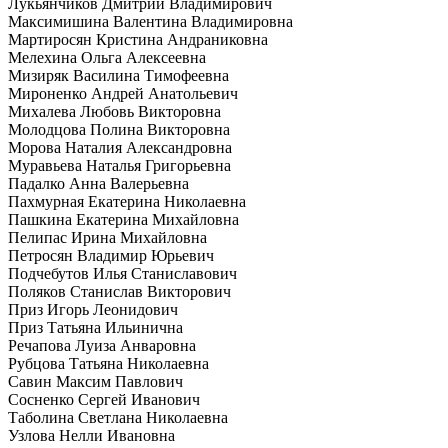
Лукьянчиков Дмитрий Владимирович
Максимишина Валентина Владимировна
Мартиросян Кристина Андраниковна
Мелехина Ольга Алексеевна
Мизиряк Василина Тимофеевна
Мироненко Андрей Анатольевич
Михалева Любовь Викторовна
Молодцова Полина Викторовна
Морова Наталия Александровна
Муравьева Наталья Григорьевна
Падалко Анна Валерьевна
Пахмурная Екатерина Николаевна
Пашкина Екатерина Михайловна
Пелипас Ирина Михайловна
Петросян Владимир Юрьевич
Подчебутов Илья Станиславович
Поляков Станислав Викторович
Приз Игорь Леонидович
Приз Татьяна Ильинична
Речапова Луиза Анваровна
Рубцова Татьяна Николаевна
Савин Максим Павлович
Сосненко Сергей Иванович
Таболина Светлана Николаевна
Узлова Нелли Ивановна