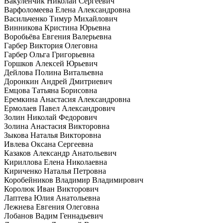
Вакуленчик Николай Сергеевич
Варфоломеева Елена Александровна
Васильченко Тимур Михайлович
Винникова Кристина Юрьевна
Воробьёва Евгения Валерьевна
Гарбер Виктория Олеговна
Гарбер Ольга Григорьевна
Горшков Алексей Юрьевич
Дейлова Полина Витальевна
Доронкин Андрей Дмитриевич
Емцова Татьяна Борисовна
Еремкина Анастасия Александровна
Ермолаев Павел Александрович
Золин Николай Федорович
Золина Анастасия Викторовна
Зыкова Наталья Викторовна
Ивлева Оксана Сергеевна
Казаков Александр Анатольевич
Кириллова Елена Николаевна
Кириченко Наталья Петровна
Коробейников Владимир Владимирович
Королюк Иван Викторович
Лаптева Юлия Анатольевна
Лежнева Евгения Олеговна
Лобанов Вадим Геннадьевич