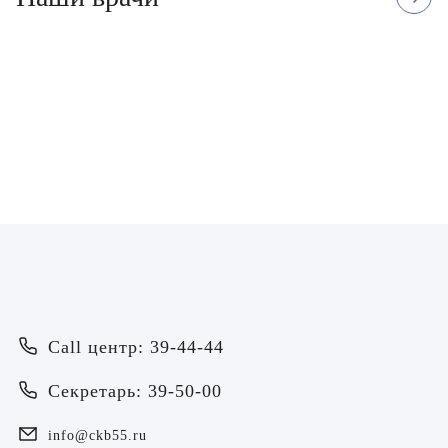
Муравьева Наталья
Чадная Екатерина
Григорьевна
Александровна
Врач - акушер - гинеколог
Врач - акушер - гинеколог, Врач У
ЗАПИСАТЬСЯ
ЗАПИСАТЬСЯ
Врач
Байрамов Рустем Линафович
ОТПРАВИТЬ
Call центр: 39-44-44
ОТПРАВИТЬ
Я даю согласие на
обработку персональных данных
Батяева Екатерина Анатольевна
Секретарь: 39-50-00
Я даю согласие на
обработку персональных данных
Билер Янина Ариановна
info@ckb55.ru