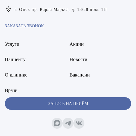
Богаевская Марина Викторовна
г. Омск пр. Карла Маркса, д. 18/28 пом. 1П
Брецер Светлана Александровна
ЗАКАЗАТЬ ЗВОНОК
Бурмистров Аркадий Валерьевич
Буряк Полина Николаевна
Услуги
Акции
Бухвалов Александр Анатольевич
Пациенту
Новости
Вакуленчик Николай Сергеевич
О клинике
Вакансии
Варфоломеева Елена Александровна
Врачи
Васильченко Тимур Михайлович
ЗАПИСЬ НА ПРИЁМ
Винникова Кристина Юрьевна
Воробьёва Евгения Валерьевна
Гарбер Виктория Олеговна