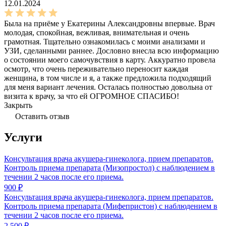
12.01.2024
Была на приёме у Екатерины Александровны впервые. Врач
молодая, спокойная, вежливая, внимательная и очень
грамотная. Тщательно ознакомилась с моими анализами и
УЗИ, сделанными раннее. Дословно внесла всю информацию
о состоянии моего самочувствия в карту. Аккуратно провела
осмотр, что очень переживательно переносит каждая
женщина, в том числе и я, а также предложила подходящий
для меня вариант лечения. Осталась полностью довольна от
визита к врачу, за что ей ОГРОМНОЕ СПАСИБО!
Закрыть
Оставить отзыв
Услуги
Консультация врача акушера-гинеколога, прием препаратов.
Контроль приема препарата (Мизопростол) с наблюдением в
течении 2 часов после его приема.
900 ₽
Консультация врача акушера-гинеколога, прием препаратов.
Контроль приема препарата (Мифепристон) с наблюдением в
течении 2 часов после его приема.
2 500 ₽