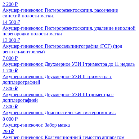
2 200 ₽
Акушер-гинеколог. Гистерорезектоскопия, рассечение
синехий полости матки.
14 500 ₽
Акушер-гинеколог. Гистерорезектоскопия, удаление неполной
перегородки полости матки
13 000 ₽
Акушер-гинеколог. Гистеросальпингография (ГСГ) (под
рентген-контролем)
7 000 ₽
Акушер-гинеколог. Двухмерное УЗИ I триместра до 11 недель
1 700 ₽
Акушер-гинеколог. Двухмерное УЗИ II триместра с
допплерографией
2 800 ₽
Акушер-гинеколог. Двухмерное УЗИ III триместра с
допплерогафией
2 800 ₽
Акушер-гинеколог. Диагностическая гистероскопия .
8 000 ₽
Акушер-гинеколог. Забор мазка
290 ₽
Акушер-гинеколог. Коагуляционный гемостаз аппаратом