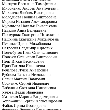
Мизиряк Василина Тимофеевна
Мироненко Андрей Анатольевич
Михалева Любовь Викторовна
Молодцова Полина Викторовна
Морова Наталия Александровна
Муравьева Наталья Григорьевна
Падалко Анна Валерьевна
Пахмурная Екатерина Николаевна
Пашкина Екатерина Михайловна
Пелипас Ирина Михайловна
Петросян Владимир Юрьевич
Подчебутов Илья Станиславович
Поляков Станислав Викторович
Приз Игорь Леонидович
Приз Татьяна Ильинична
Речапова Луиза Анваровна
Рубцова Татьяна Николаевна
Савин Максим Павлович
Сосненко Сергей Иванович
Таболина Светлана Николаевна
Узлова Нелли Ивановна
Уманская Марина Владимировна
Устюжанин Сергей Александрович
Файль Ирина Леонидовна
Федорова Людмила Владимировна