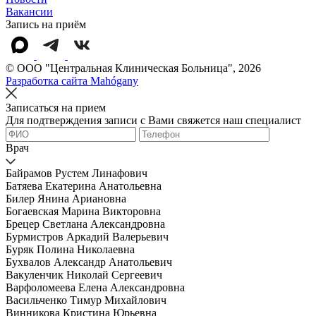
Вакансии
Запись на приём
© OOO "Центральная Клиническая Больница", 2026
Разработка сайта Mahógany
Записаться на прием
Для подтверждения записи с Вами свяжется наш специалист
Врач
Байрамов Рустем Линафович
Батяева Екатерина Анатольевна
Билер Янина Ариановна
Богаевская Марина Викторовна
Брецер Светлана Александровна
Бурмистров Аркадий Валерьевич
Буряк Полина Николаевна
Бухвалов Александр Анатольевич
Вакуленчик Николай Сергеевич
Варфоломеева Елена Александровна
Васильченко Тимур Михайлович
Винникова Кристина Юрьевна