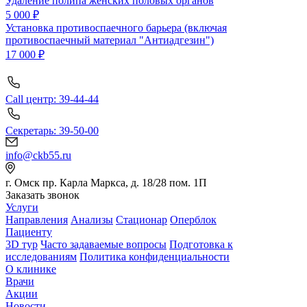
Удаление полипа женских половых органов
5 000 ₽
Установка противоспаечного барьера (включая
противоспаечный материал "Антиадгезин")
17 000 ₽
Call центр: 39-44-44
Секретарь: 39-50-00
info@ckb55.ru
г. Омск пр. Карла Маркса, д. 18/28 пом. 1П
Заказать звонок
Услуги
Направления
Анализы
Стационар
Оперблок
Пациенту
3D тур
Часто задаваемые вопросы
Подготовка к
исследованиям
Политика конфиденциальности
О клинике
Врачи
Акции
Новости