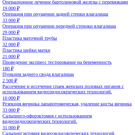
Операционное лечение бартолиновой железы с перевязками
19 000 ₽
Операция при опущении задней стенки влагалища
33 000 ₽
Операция при опущении передней стеноки влагалища
29 000 ₽
Пластика маточной трубы
32 000 ₽
Пластика шейки матки
21 000 ₽
Проведение экспресс тестирование на беременность
180 ₽
Пункция заднего свода влагалища
2 500 ₽
Рассечение и иссечение спаек женских половых органов с
использованием видеоэндосокпических технологий.
10 000 ₽
Резекция яичника лапаротомическая, удаление кисты яичника
33 000 ₽
Сальпинго-офорэктомия с использованием
видеоэндосокпических технологий.
31 000 ₽
Сальпингэктомия видеоэндосокпических технологий.