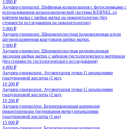
3 000 ₽
Акушер-гинеколог. Цифровая кольпоскопия с фотоснимками с
использованием кольпоскопической системы KERNEL со
взятием мазка с шейки матки на онкоцитологию (без
стоимости исследавания на онкоцитологию)
3 000 ₽
Акушер-гинеколог. Широкополостная радиоволновая и/или
аргоноплазменная коагуляция шейки матки.
3 000 ₽
Акушер-гинеколог. Широкополостная радиоволновая
эксцизия шейки матки с забором гистологического материала
(без стоимости гистологического исследования)
4 800 ₽
Акушер-гинеколоог. Аугментация точки G инъекциями
гиалуроновой кислоты (1 мл).
19 200 ₽
Акушер-гинеколоог. Аугментация точки G инъекциями
гиалуроновой кислоты (2 мл).
19 200 ₽
Акушер-гинеколоог. Безоперационная коррекция
инконтиненции (недержания мочи) инъекциями
гиалуроновой кислоты (1 мл)
15 000 ₽
Акушер-гинеколоог. Безоперационная коррекция