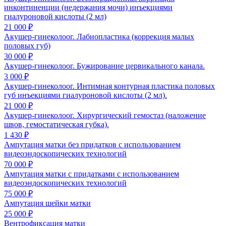
инконтиненции (недержания мочи) инъекциями
гиалуроновой кислоты (2 мл)
21 000 ₽
Акушер-гинеколоог. Лабиопластика (коррекция малых
половых губ)
30 000 ₽
Акушер-гинеколоог. Бужирование цервикального канала.
3 000 ₽
Акушер-гинеколоог. Интимная контурная пластика половых
губ инъекциями гиалуроновой кислоты (2 мл).
21 000 ₽
Акушер-гинеколоог. Хирургический гемостаз (наложение
швов, гемостатическая губка).
1 430 ₽
Ампутация матки без придатков с использованием
видеоэндоскопических технологий
70 000 ₽
Ампутация матки с придатками с использованием
видеоэндоскопических технологий
75 000 ₽
Ампутация шейки матки
25 000 ₽
Вентрофиксация матки