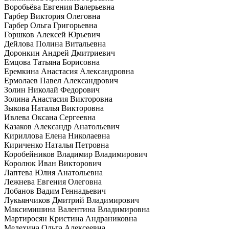
Воробьёва Евгения Валерьевна
Гарбер Виктория Олеговна
Гарбер Ольга Григорьевна
Горшков Алексей Юрьевич
Дейлова Полина Витальевна
Доронкин Андрей Дмитриевич
Емцова Татьяна Борисовна
Еремкина Анастасия Александровна
Ермолаев Павел Александрович
Золин Николай Федорович
Золина Анастасия Викторовна
Зыкова Наталья Викторовна
Ивлева Оксана Сергеевна
Казаков Александр Анатольевич
Кириллова Елена Николаевна
Кириченко Наталья Петровна
Коробейников Владимир Владимирович
Королюк Иван Викторович
Лаптева Юлия Анатольевна
Лежнева Евгения Олеговна
Лобанов Вадим Геннадьевич
Лукьянчиков Дмитрий Владимирович
Максимишина Валентина Владимировна
Мартиросян Кристина Андраниковна
Мелехина Ольга Алексеевна