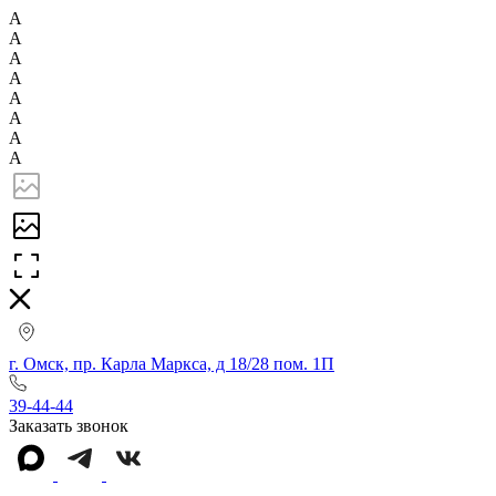
А
А
А
А
А
А
А
А
г. Омск, пр. Карла Маркса, д 18/28 пом. 1П
39-44-44
Заказать звонок