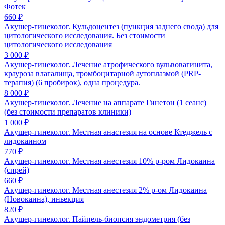
Фотек
660 ₽
Акушер-гинеколог. Кульдоцентез (пункция заднего свода) для
цитологического исследования. Без стоимости
цитологического исследования
3 000 ₽
Акушер-гинеколог. Лечение атрофического вульвовагинита,
крауроза влагалища, тромбоцитарной аутоплазмой (PRP-
терапия) (6 пробирок), одна процедура.
8 000 ₽
Акушер-гинеколог. Лечение на аппарате Гинетон (1 сеанс)
(без стоимости препаратов клиники)
1 000 ₽
Акушер-гинеколог. Местная анастезия на основе Ктеджель с
лидокаином
770 ₽
Акушер-гинеколог. Местная анестезия 10% р-ром Лидокаина
(спрей)
660 ₽
Акушер-гинеколог. Местная анестезия 2% р-ом Лидокаина
(Новокаина), иньекция
820 ₽
Акушер-гинеколог. Пайпель-биопсия эндометрия (без