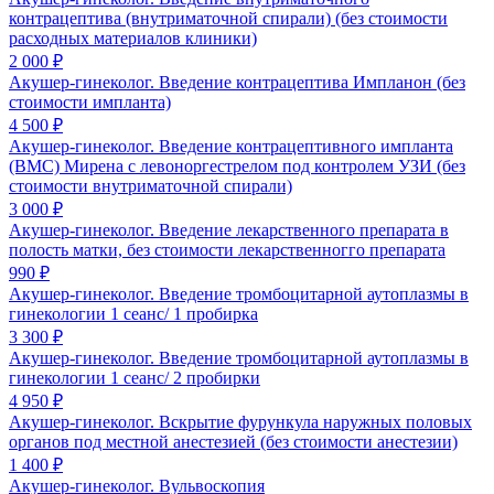
контрацептива (внутриматочной спирали) (без стоимости
расходных материалов клиники)
2 000 ₽
Акушер-гинеколог. Введение контрацептива Импланон (без
стоимости импланта)
4 500 ₽
Акушер-гинеколог. Введение контрацептивного импланта
(ВМС) Мирена с левоноргестрелом под контролем УЗИ (без
стоимости внутриматочной спирали)
3 000 ₽
Акушер-гинеколог. Введение лекарственного препарата в
полость матки, без стоимости лекарственногго препарата
990 ₽
Акушер-гинеколог. Введение тромбоцитарной аутоплазмы в
гинекологии 1 сеанс/ 1 пробирка
3 300 ₽
Акушер-гинеколог. Введение тромбоцитарной аутоплазмы в
гинекологии 1 сеанс/ 2 пробирки
4 950 ₽
Акушер-гинеколог. Вскрытие фурункула наружных половых
органов под местной анестезией (без стоимости анестезии)
1 400 ₽
Акушер-гинеколог. Вульвоскопия