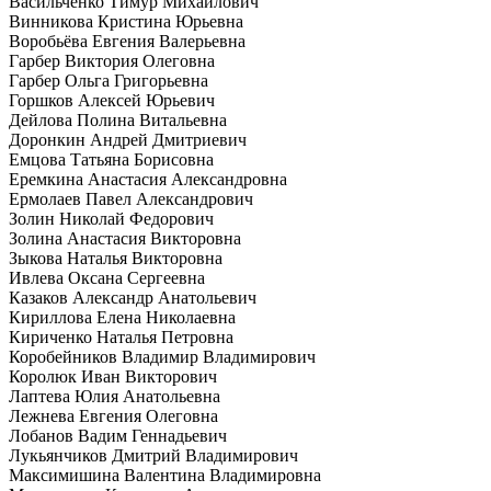
Васильченко Тимур Михайлович
Винникова Кристина Юрьевна
Воробьёва Евгения Валерьевна
Гарбер Виктория Олеговна
Гарбер Ольга Григорьевна
Горшков Алексей Юрьевич
Дейлова Полина Витальевна
Доронкин Андрей Дмитриевич
Емцова Татьяна Борисовна
Еремкина Анастасия Александровна
Ермолаев Павел Александрович
Золин Николай Федорович
Золина Анастасия Викторовна
Зыкова Наталья Викторовна
Ивлева Оксана Сергеевна
Казаков Александр Анатольевич
Кириллова Елена Николаевна
Кириченко Наталья Петровна
Коробейников Владимир Владимирович
Королюк Иван Викторович
Лаптева Юлия Анатольевна
Лежнева Евгения Олеговна
Лобанов Вадим Геннадьевич
Лукьянчиков Дмитрий Владимирович
Максимишина Валентина Владимировна