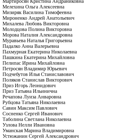
Мартиросян Кристина Андраниковна
Мелехина Ольга Алексеевна
Мизиряк Василина Тимофеевна
Мироненко Андрей Анатольевич
Михалева Любовь Викторовна
Молодцова Полина Викторовна
Морова Наталия Александровна
Муравьева Наталья Григорьевна
Падалко Анна Валерьевна
Пахмурная Екатерина Николаевна
Пашкина Екатерина Михайловна
Пелипас Ирина Михайловна
Петросян Владимир Юрьевич
Подчебутов Илья Станиславович
Поляков Станислав Викторович
Приз Игорь Леонидович
Приз Татьяна Ильинична
Речапова Луиза Анваровна
Рубцова Татьяна Николаевна
Савин Максим Павлович
Сосненко Сергей Иванович
Таболина Светлана Николаевна
Узлова Нелли Ивановна
Уманская Марина Владимировна
Устюжанин Сергей Александрович