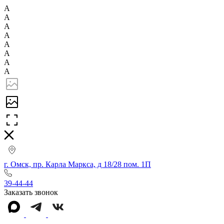
А
А
А
А
А
А
А
А
г. Омск, пр. Карла Маркса, д 18/28 пом. 1П
39-44-44
Заказать звонок