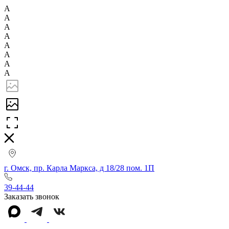
А
А
А
А
А
А
А
А
г. Омск, пр. Карла Маркса, д 18/28 пом. 1П
39-44-44
Заказать звонок