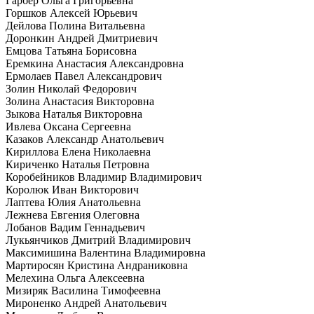
Гарбер Ольга Григорьевна
Горшков Алексей Юрьевич
Дейлова Полина Витальевна
Доронкин Андрей Дмитриевич
Емцова Татьяна Борисовна
Еремкина Анастасия Александровна
Ермолаев Павел Александрович
Золин Николай Федорович
Золина Анастасия Викторовна
Зыкова Наталья Викторовна
Ивлева Оксана Сергеевна
Казаков Александр Анатольевич
Кириллова Елена Николаевна
Кириченко Наталья Петровна
Коробейников Владимир Владимирович
Королюк Иван Викторович
Лаптева Юлия Анатольевна
Лежнева Евгения Олеговна
Лобанов Вадим Геннадьевич
Лукьянчиков Дмитрий Владимирович
Максимишина Валентина Владимировна
Мартиросян Кристина Андраниковна
Мелехина Ольга Алексеевна
Мизиряк Василина Тимофеевна
Мироненко Андрей Анатольевич