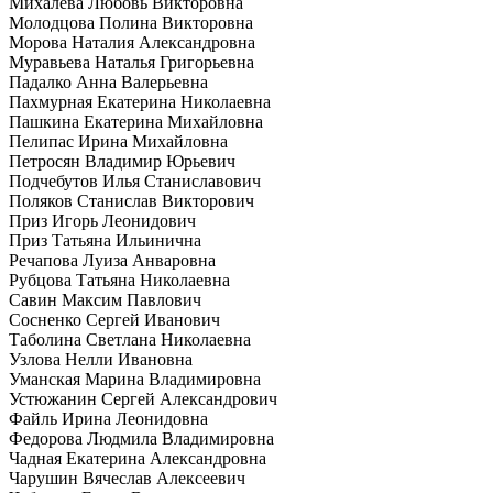
Михалева Любовь Викторовна
Молодцова Полина Викторовна
Морова Наталия Александровна
Муравьева Наталья Григорьевна
Падалко Анна Валерьевна
Пахмурная Екатерина Николаевна
Пашкина Екатерина Михайловна
Пелипас Ирина Михайловна
Петросян Владимир Юрьевич
Подчебутов Илья Станиславович
Поляков Станислав Викторович
Приз Игорь Леонидович
Приз Татьяна Ильинична
Речапова Луиза Анваровна
Рубцова Татьяна Николаевна
Савин Максим Павлович
Сосненко Сергей Иванович
Таболина Светлана Николаевна
Узлова Нелли Ивановна
Уманская Марина Владимировна
Устюжанин Сергей Александрович
Файль Ирина Леонидовна
Федорова Людмила Владимировна
Чадная Екатерина Александровна
Чарушин Вячеслав Алексеевич