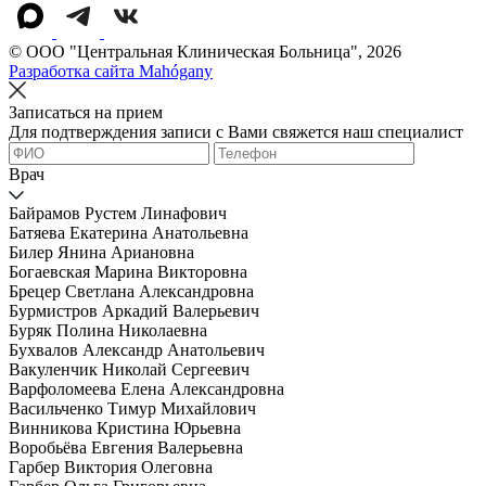
© OOO "Центральная Клиническая Больница", 2026
Разработка сайта Mahógany
Записаться на прием
Для подтверждения записи с Вами свяжется наш специалист
Врач
Байрамов Рустем Линафович
Батяева Екатерина Анатольевна
Билер Янина Ариановна
Богаевская Марина Викторовна
Брецер Светлана Александровна
Бурмистров Аркадий Валерьевич
Буряк Полина Николаевна
Бухвалов Александр Анатольевич
Вакуленчик Николай Сергеевич
Варфоломеева Елена Александровна
Васильченко Тимур Михайлович
Винникова Кристина Юрьевна
Воробьёва Евгения Валерьевна
Гарбер Виктория Олеговна