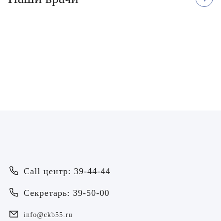
Воробьёва Евгения
Пахмурная Екатери
Валерьевна
Николаевна
Врач - оториноларинголог
Врач - оториноларинголог
ЗАПИСАТЬСЯ
ЗАПИСАТЬСЯ
Врач
Байрамов Рустем Линафович
ОТПРАВИТЬ
Call центр: 39-44-44
ОТПРАВИТЬ
Я даю согласие на
обработку персональных данных
Батяева Екатерина Анатольевна
Секретарь: 39-50-00
Я даю согласие на
обработку персональных данных
Билер Янина Ариановна
info@ckb55.ru