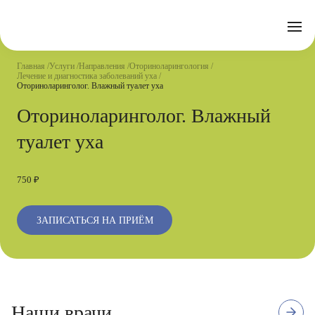
Отзывы
Часто задаваемые вопросы
Документы
Акции
Подготовка к исследованиям
Реквизиты
Главная
Услуги
Направления
Оториноларингология
Новости
Лечение и диагностика заболеваний уха
Страховые организации
Письмо директору
Оториноларинголог. Влажный туалет уха
Оториноларинголог. Влажный
Услуги
туалет уха
Направления
Контакты
Анализы
750 ₽
Стационар
ЗАПИСАТЬСЯ НА ПРИЁМ
Оперблок
Наши врачи
2 отзыва
Стаж с 1990 г.
Первая квалификационная категор