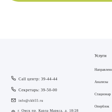
Врач
Байрам
ОТПР
Услуги
Батяева
ОТПР
Билер 
Направлен
Call центр: 39-44-44
Богаев
Анализы
Секретарь: 39-50-00
Брецер
Стационар
info@ckb55.ru
Бурмис
Оперблок
г. Омск пр. Карла Маркса, д. 18/28