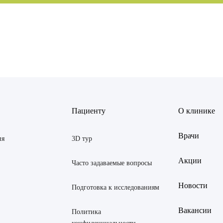
ов Рустем Линафович
АВИТЬ
Я даю согласие на
обработку персональных данны
Пациенту
О клинике
 Екатерина Анатольевна
АВИТЬ
Я даю согласие на
обработку персональных данны
Врачи
Янина Ариановна
ия
3D тур
ская Марина Викторовна
Акции
Часто задаваемые вопросы
 Светлана Александровна
Новости
Подготовка к исследованиям
тров Аркадий Валерьевич
Вакансии
Политика