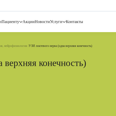
и
Пациенту
Акции
Новости
Услуги
Контакты
я, нейрофизиология
УЗИ локтевого нерва (одна верхняя конечность)
а верхняя конечность)