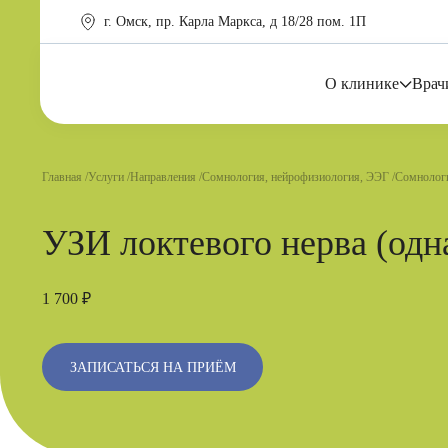
г. Омск, пр. Карла Маркса, д 18/28 пом. 1П
О клинике
Врач
Главная
Услуги
Направления
Сомнология, нейрофизиология, ЭЭГ
Сомнологи
УЗИ локтевого нерва (одн
1 700 ₽
ЗАПИСАТЬСЯ НА ПРИЁМ