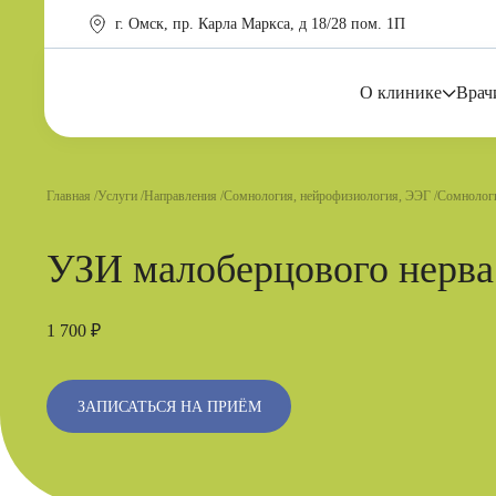
г. Омск, пр. Карла Маркса, д 18/28 пом. 1П
О клинике
Врач
Главная
Услуги
Направления
Сомнология, нейрофизиология, ЭЭГ
Сомнологи
УЗИ малоберцового нерва 
1 700 ₽
ЗАПИСАТЬСЯ НА ПРИЁМ