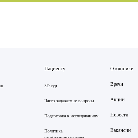
ов Рустем Линафович
АВИТЬ
Я даю согласие на
обработку персональных данны
Пациенту
О клинике
 Екатерина Анатольевна
АВИТЬ
Я даю согласие на
обработку персональных данны
Врачи
Янина Ариановна
ия
3D тур
ская Марина Викторовна
Акции
Часто задаваемые вопросы
 Светлана Александровна
Новости
Подготовка к исследованиям
тров Аркадий Валерьевич
Вакансии
Политика