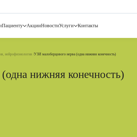
и
Пациенту
Акции
Новости
Услуги
Контакты
я, нейрофизиология
УЗИ малоберцового нерва (одна нижняя конечность)
(одна нижняя конечность)