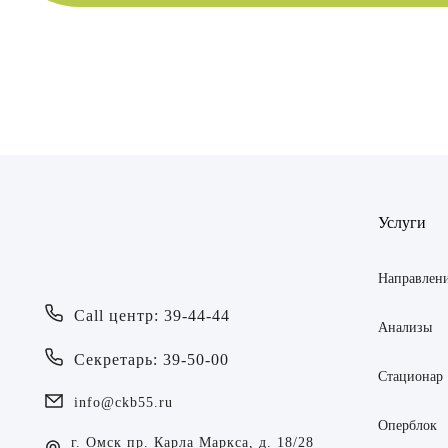
Врач
Байрам
ОТПР
Услуги
Батяева
ОТПР
Билер 
Направлен
Call центр: 39-44-44
Богаев
Анализы
Секретарь: 39-50-00
Брецер
Стационар
info@ckb55.ru
Бурмис
Оперблок
г. Омск пр. Карла Маркса, д. 18/28