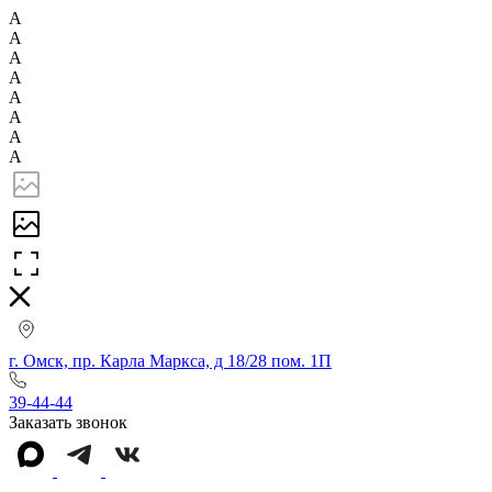
А
А
А
А
А
А
А
А
г. Омск, пр. Карла Маркса, д 18/28 пом. 1П
39-44-44
Заказать звонок