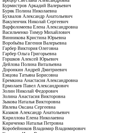
Брецер Светлана Александровна
Бурмистров Аркадий Валерьевич
Буряк Полина Николаевна
Бухвалов Александр Анатольевич
Вакуленчик Николай Сергеевич
Варфоломеева Елена Александровна
Васильченко Тимур Михайлович
Винникова Кристина Юрьевна
Воробьёва Евгения Валерьевна
Гарбер Виктория Олеговна
Гарбер Ольга Григорьевна
Горшков Алексей Юрьевич
Дейлова Полина Витальевна
Доронкин Андрей Дмитриевич
Емцова Татьяна Борисовна
Еремкина Анастасия Александровна
Ермолаев Павел Александрович
Золин Николай Федорович
Золина Анастасия Викторовна
Зыкова Наталья Викторовна
Ивлева Оксана Сергеевна
Казаков Александр Анатольевич
Кириллова Елена Николаевна
Кириченко Наталья Петровна
Коробейников Владимир Владимирович