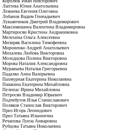
Королюк Иван Викторович
Лаптева Юлия Анатольевна
Лежнева Евгения Олеговна
Лобанов Вадим Геннадьевич
Лукьянчиков Дмитрий Владимирович
Максимишина Валентина Владимировна
Мартиросян Кристина Андраниковна
Мелехина Ольга Алексеевна
Мизиряк Василина Тимофеевна
Мироненко Андрей Анатольевич
Михалева Любовь Викторовна
Молодцова Полина Викторовна
Морова Наталия Александровна
Муравьева Наталья Григорьевна
Падалко Анна Валерьевна
Пахмурная Екатерина Николаевна
Пашкина Екатерина Михайловна
Пелипас Ирина Михайловна
Петросян Владимир Юрьевич
Подчебутов Илья Станиславович
Поляков Станислав Викторович
Приз Игорь Леонидович
Приз Татьяна Ильинична
Речапова Луиза Анваровна
Рубцова Татьяна Николаевна