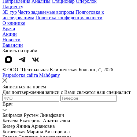
Направления
Анализы
Стационар
Оперблок
Пациенту
3D тур
Часто задаваемые вопросы
Подготовка к
исследованиям
Политика конфиденциальности
О клинике
Врачи
Акции
Новости
Вакансии
Запись на приём
© OOO "Центральная Клиническая Больница", 2026
Разработка сайта Mahógany
Записаться на прием
Для подтверждения записи с Вами свяжется наш специалист
Врач
Байрамов Рустем Линафович
Батяева Екатерина Анатольевна
Билер Янина Ариановна
Богаевская Марина Викторовна