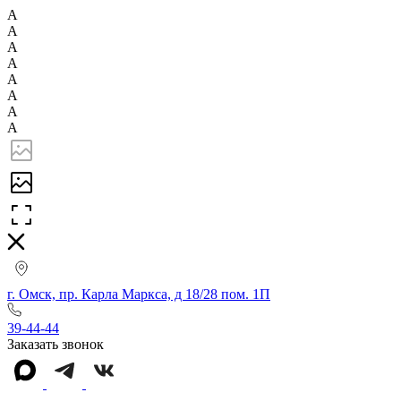
А
А
А
А
А
А
А
А
г. Омск, пр. Карла Маркса, д 18/28 пом. 1П
39-44-44
Заказать звонок