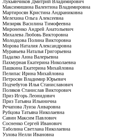
Лукьянчиков Дмитрий Владимирович
Максимишина Валентина Владимировна
Мартиросян Кристина Андраниковна
Мелехина Ольга Алексеевна
Мизиряк Василина Тимофеевна
Мироненко Андрей Анатольевич
Михалева Любовь Викторовна
Молодцова Полина Викторовна
Морова Наталия Александровна
Муравьева Наталья Григорьевна
Падалко Анна Валерьевна
Пахмурная Екатерина Николаевна
Пашкина Екатерина Михайловна
Пелипас Ирина Михайловна
Петросян Владимир Юрьевич
Подчебутов Илья Станиславович
Поляков Станислав Викторович
Приз Игорь Леонидович
Приз Татьяна Ильинична
Речапова Луиза Анваровна
Рубцова Татьяна Николаевна
Савин Максим Павлович
Сосненко Сергей Иванович
Таболина Светлана Николаевна
Узлова Нелли Ивановна