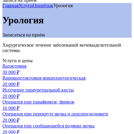
Запись на приём
Главная
Услуги
Оперблок
Урология
Урология
Записаться на приём
Хирургическое лечение заболеваний мочевыделительной
системы.
Услуги и цены
Вазэктомия
30 000 ₽
Варикоцелэктомия микрохирургическая
20 000 ₽
Иссечение парауретральной кисты
20 000 ₽
Операция при парафимозе, фимозе
16 000 ₽
Операция при перекруте яичка и орхоэпидидимите
20 000 ₽
Операция при сообщающейся водянке яичка
20 000 ₽