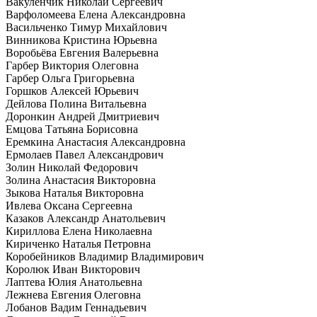
Вакуленчик Николай Сергеевич
Варфоломеева Елена Александровна
Васильченко Тимур Михайлович
Винникова Кристина Юрьевна
Воробьёва Евгения Валерьевна
Гарбер Виктория Олеговна
Гарбер Ольга Григорьевна
Горшков Алексей Юрьевич
Дейлова Полина Витальевна
Доронкин Андрей Дмитриевич
Емцова Татьяна Борисовна
Еремкина Анастасия Александровна
Ермолаев Павел Александрович
Золин Николай Федорович
Золина Анастасия Викторовна
Зыкова Наталья Викторовна
Ивлева Оксана Сергеевна
Казаков Александр Анатольевич
Кириллова Елена Николаевна
Кириченко Наталья Петровна
Коробейников Владимир Владимирович
Королюк Иван Викторович
Лаптева Юлия Анатольевна
Лежнева Евгения Олеговна
Лобанов Вадим Геннадьевич