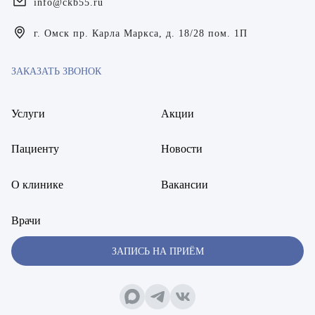
info@ckb55.ru
Богаевская Марина Викторовна
г. Омск пр. Карла Маркса, д. 18/28 пом. 1П
Брецер Светлана Александровна
ЗАКАЗАТЬ ЗВОНОК
Бурмистров Аркадий Валерьевич
Буряк Полина Николаевна
Услуги
Акции
Бухвалов Александр Анатольевич
Пациенту
Новости
Вакуленчик Николай Сергеевич
О клинике
Вакансии
Варфоломеева Елена Александровна
Врачи
Васильченко Тимур Михайлович
ЗАПИСЬ НА ПРИЁМ
Винникова Кристина Юрьевна
Воробьёва Евгения Валерьевна