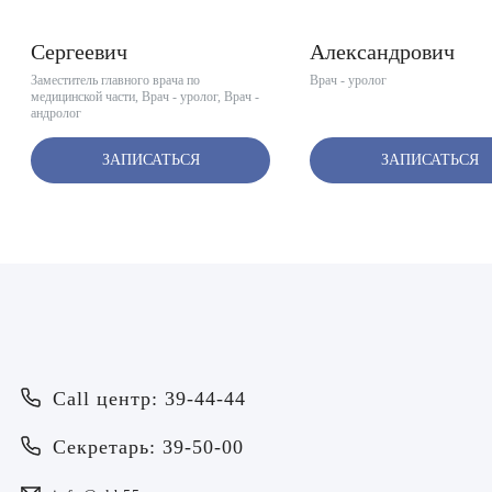
Вакуленчик Николай
Устюжанин Серге
Сергеевич
Александрович
Заместитель главного врача по
Врач - уролог
медицинской части, Врач - уролог, Врач -
андролог
ЗАПИСАТЬСЯ
ЗАПИСАТЬСЯ
Врач
Байрамов Рустем Линафович
ОТПРАВИТЬ
Call центр: 39-44-44
ОТПРАВИТЬ
Я даю согласие на
обработку персональных данных
Батяева Екатерина Анатольевна
Секретарь: 39-50-00
Я даю согласие на
обработку персональных данных
Билер Янина Ариановна