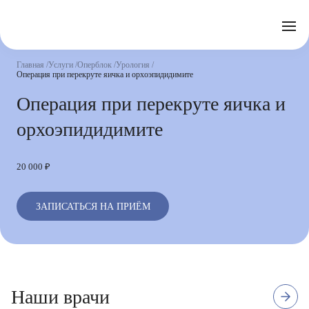
Отзывы
Часто задаваемые вопросы
Документы
Акции
Подготовка к исследованиям
Реквизиты
Главная
Услуги
Оперблок
Урология
Новости
Операция при перекруте яичка и орхоэпидидимите
Страховые организации
Письмо директору
Операция при перекруте яичка и
Услуги
орхоэпидидимите
Направления
Контакты
20 000 ₽
Анализы
Стационар
ЗАПИСАТЬСЯ НА ПРИЁМ
Оперблок
3
Высшая квалификационная
7
Высшая квалифика
Наши врачи
отзыва
категория
отзывов
категория